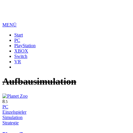
MENÜ
Start
PC
PlayStation
XBOX
Switch
VR
Aufbausimulation
8
.5
PC
Einzelspieler
Simulation
Strategie