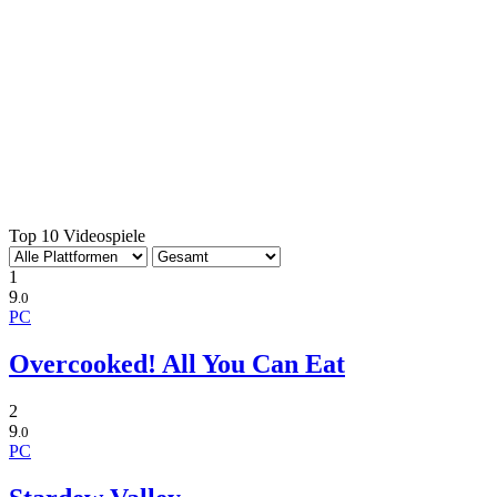
Top 10 Videospiele
1
9
.0
PC
Overcooked! All You Can Eat
2
9
.0
PC