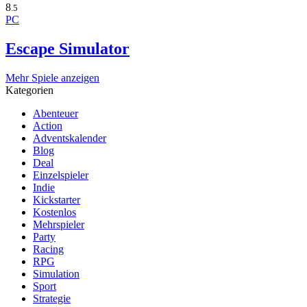
8
.5
PC
Escape Simulator
Mehr Spiele anzeigen
Kategorien
Abenteuer
Action
Adventskalender
Blog
Deal
Einzelspieler
Indie
Kickstarter
Kostenlos
Mehrspieler
Party
Racing
RPG
Simulation
Sport
Strategie