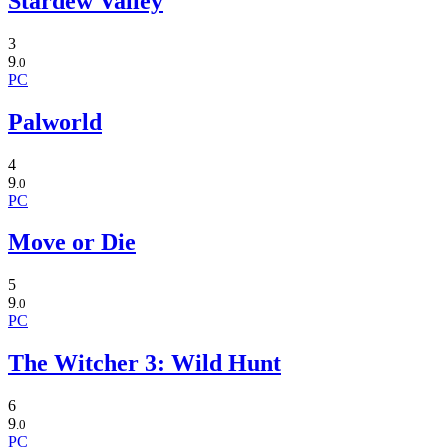
Stardew Valley
3
9
.0
PC
Palworld
4
9
.0
PC
Move or Die
5
9
.0
PC
The Witcher 3: Wild Hunt
6
9
.0
PC