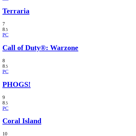
Terraria
7
8
.5
PC
Call of Duty®: Warzone
8
8
.5
PC
PHOGS!
9
8
.5
PC
Coral Island
10