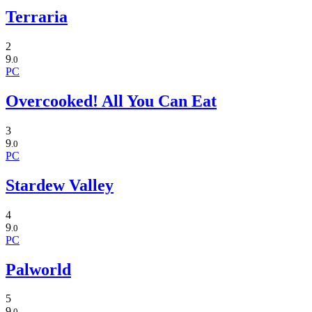
Terraria
2
9
.0
PC
Overcooked! All You Can Eat
3
9
.0
PC
Stardew Valley
4
9
.0
PC
Palworld
5
9
.0