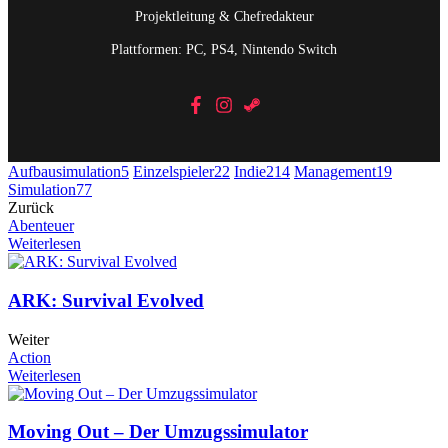
Projektleitung & Chefredakteur
Plattformen: PC, PS4, Nintendo Switch
Aufbausimulation
5
Einzelspieler
22
Indie
214
Management
19
Simulation
77
Zurück
Abenteuer
Weiterlesen
ARK: Survival Evolved
Weiter
Action
Weiterlesen
Moving Out – Der Umzugssimulator