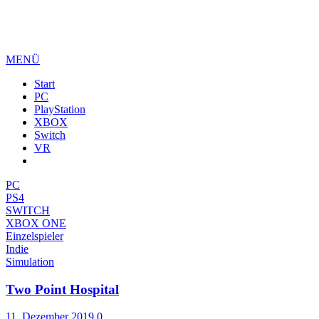
MENÜ
Start
PC
PlayStation
XBOX
Switch
VR
PC
PS4
SWITCH
XBOX ONE
Einzelspieler
Indie
Simulation
Two Point Hospital
11. Dezember 2019
0