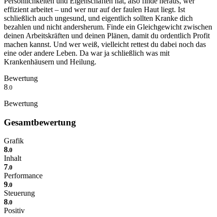
Persönlichkeiten und Eigenschaften hat, also finde heraus, wer
effizient arbeitet – und wer nur auf der faulen Haut liegt. Ist
schließlich auch ungesund, und eigentlich sollten Kranke dich
bezahlen und nicht andersherum. Finde ein Gleichgewicht zwischen
deinen Arbeitskräften und deinen Plänen, damit du ordentlich Profit
machen kannst. Und wer weiß, vielleicht rettest du dabei noch das
eine oder andere Leben. Da war ja schließlich was mit
Krankenhäusern und Heilung.
Bewertung
8
.0
Bewertung
Gesamtbewertung
Grafik
8
.0
Inhalt
7
.0
Performance
9
.0
Steuerung
8
.0
Positiv