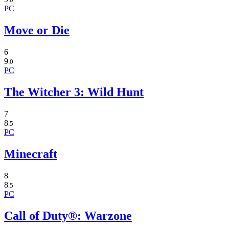
PC
Move or Die
6
9
.0
PC
The Witcher 3: Wild Hunt
7
8
.5
PC
Minecraft
8
8
.5
PC
Call of Duty®: Warzone