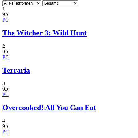
1
9
.0
PC
The Witcher 3: Wild Hunt
2
9
.0
PC
Terraria
3
9
.0
PC
Overcooked! All You Can Eat
4
9
.0
PC