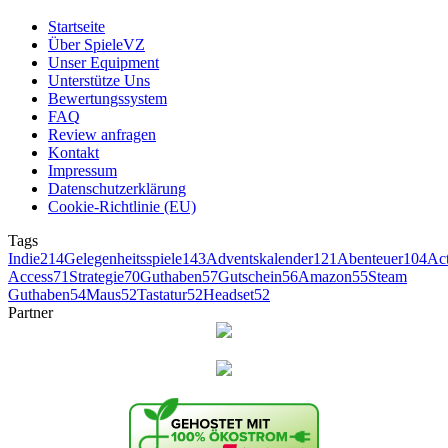
Startseite
Über SpieleVZ
Unser Equipment
Unterstütze Uns
Bewertungssystem
FAQ
Review anfragen
Kontakt
Impressum
Datenschutzerklärung
Cookie-Richtlinie (EU)
Tags
Indie
214
Gelegenheitsspiele
143
Adventskalender
121
Abenteuer
104
Ac
Access
71
Strategie
70
Guthaben
57
Gutschein
56
Amazon
55
Steam
Guthaben
54
Maus
52
Tastatur
52
Headset
52
Partner