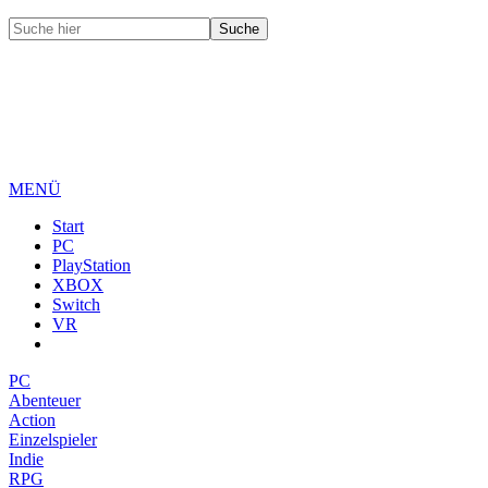
MENÜ
Start
PC
PlayStation
XBOX
Switch
VR
PC
Abenteuer
Action
Einzelspieler
Indie
RPG