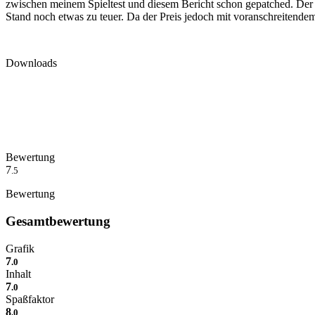
zwischen meinem Spieltest und diesem Bericht schon gepatched. Der En
Stand noch etwas zu teuer. Da der Preis jedoch mit voranschreitendem
Downloads
Bewertung
7
.5
Bewertung
Gesamtbewertung
Grafik
7
.0
Inhalt
7
.0
Spaßfaktor
8
.0