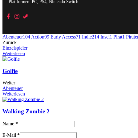
Plattformen: PC, PS4, Nintendo Switch
Abenteuer
104
Action
99
Early Access
71
Indie
214
Insel
1
Pirat
1
Pirate
Zurück
Einzelspieler
Weiterlesen
Golfie
Weiter
Abenteuer
Weiterlesen
Walking Zombie 2
Name
*
E-Mail
*