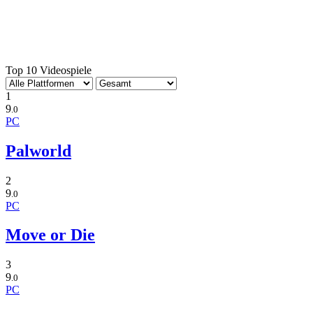
Top 10 Videospiele
1
9
.0
PC
Palworld
2
9
.0
PC
Move or Die
3
9
.0
PC