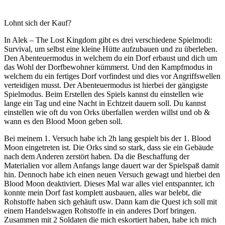
Lohnt sich der Kauf?
In Alek – The Lost Kingdom gibt es drei verschiedene Spielmodi:
Survival, um selbst eine kleine Hütte aufzubauen und zu überleben.
Den Abenteuermodus in welchem du ein Dorf erbaust und dich um
das Wohl der Dorfbewohner kümmerst. Und den Kampfmodus in
welchem du ein fertiges Dorf vorfindest und dies vor Angriffswellen
verteidigen musst. Der Abenteuermodus ist hierbei der gängigste
Spielmodus. Beim Erstellen des Spiels kannst du einstellen wie
lange ein Tag und eine Nacht in Echtzeit dauern soll. Du kannst
einstellen wie oft du von Orks überfallen werden willst und ob &
wann es den Blood Moon geben soll.
Bei meinem 1. Versuch habe ich 2h lang gespielt bis der 1. Blood
Moon eingetreten ist. Die Orks sind so stark, dass sie ein Gebäude
nach dem Anderen zerstört haben. Da die Beschaffung der
Materialien vor allem Anfangs lange dauert war der Spielspaß damit
hin. Dennoch habe ich einen neuen Versuch gewagt und hierbei den
Blood Moon deaktiviert. Dieses Mal war alles viel entspannter, ich
konnte mein Dorf fast komplett ausbauen, alles war belebt, die
Rohstoffe haben sich gehäuft usw. Dann kam die Quest ich soll mit
einem Handelswagen Rohstoffe in ein anderes Dorf bringen.
Zusammen mit 2 Soldaten die mich eskortiert haben, habe ich mich