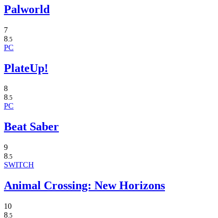
Palworld
7
8
.5
PC
PlateUp!
8
8
.5
PC
Beat Saber
9
8
.5
SWITCH
Animal Crossing: New Horizons
10
8
.5