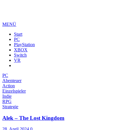
MENÜ
Start
PC
PlayStation
XBOX
Switch
VR
PC
Abenteuer
Action
Einzelspieler
Indie
RPG
Strategie
Alek – The Lost Kingdom
28. April 2024
0