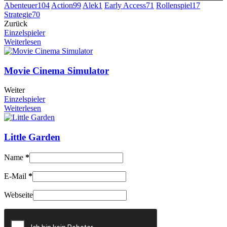
Abenteuer
104
Action
99
Alek
1
Early Access
71
Rollenspiel
17
Strategie
70
Zurück
Einzelspieler
Weiterlesen
Movie Cinema Simulator
Weiter
Einzelspieler
Weiterlesen
Little Garden
Name
*
E-Mail
*
Webseite