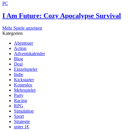
PC
I Am Future: Cozy Apocalypse Survival
Mehr Spiele anzeigen
Kategorien
Abenteuer
Action
Adventskalender
Blog
Deal
Einzelspieler
Indie
Kickstarter
Kostenlos
Mehrspieler
Party
Racing
RPG
Simulation
Sport
Strategie
unter 1€