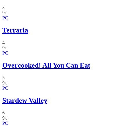
3
9
.0
PC
Terraria
4
9
.0
PC
Overcooked! All You Can Eat
5
9
.0
PC
Stardew Valley
6
9
.0
PC