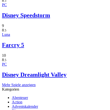
8
.5
PC
Disney Speedstorm
9
8
.5
Luna
Farcry 5
10
8
.5
PC
Disney Dreamlight Valley
Mehr Spiele anzeigen
Kategorien
Abenteuer
Action
Adventskalender