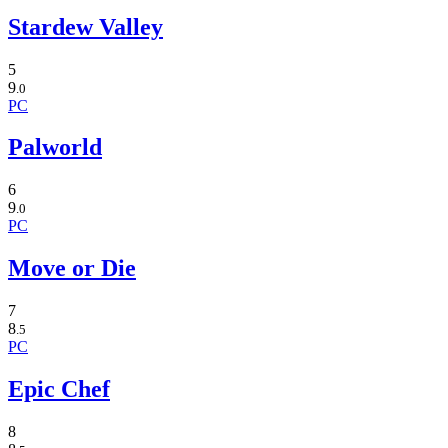
Stardew Valley
5
9
.0
PC
Palworld
6
9
.0
PC
Move or Die
7
8
.5
PC
Epic Chef
8