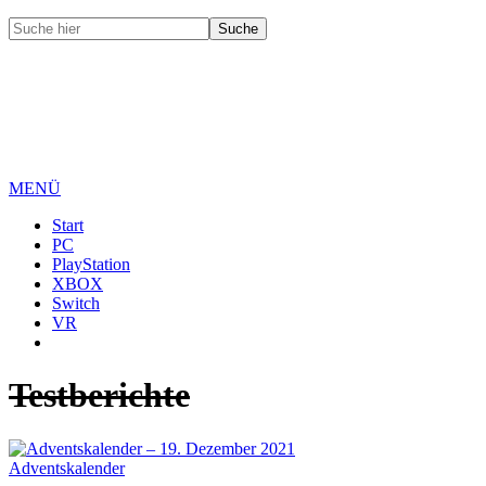
MENÜ
Start
PC
PlayStation
XBOX
Switch
VR
Testberichte
Adventskalender