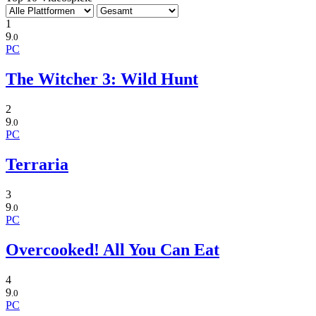
1
9
.0
PC
The Witcher 3: Wild Hunt
2
9
.0
PC
Terraria
3
9
.0
PC
Overcooked! All You Can Eat
4
9
.0
PC