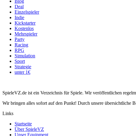
Blog
Deal
Einzelspieler
Indie
Kickstarter
Kostenlos
Mehrspieler
Party
Racing
RPG
Simulation
Sport
Strategie
unter 1€
SpieleVZ.de ist ein Verzeichnis für Spiele. Wir veröffentlichen rege
Wir bringen alles sofort auf den Punkt! Durch unsere übersichtliche B
Links
Startseite
Über SpieleVZ
Unser Equipment