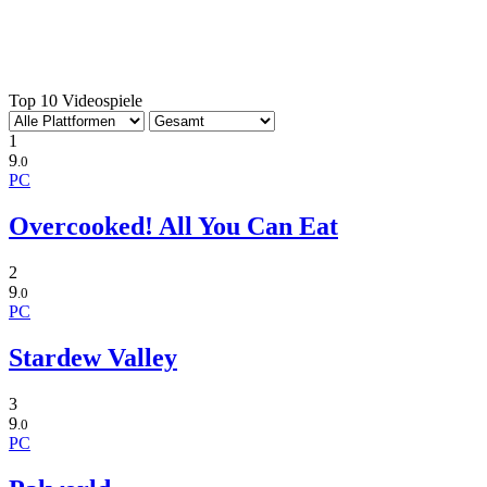
Top 10 Videospiele
1
9
.0
PC
Overcooked! All You Can Eat
2
9
.0
PC
Stardew Valley
3
9
.0
PC