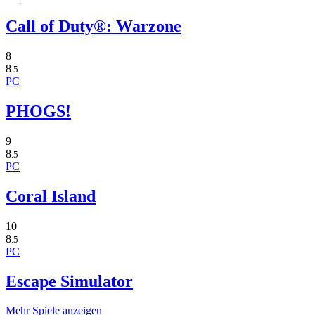
Call of Duty®: Warzone
8
8
.5
PC
PHOGS!
9
8
.5
PC
Coral Island
10
8
.5
PC
Escape Simulator
Mehr Spiele anzeigen