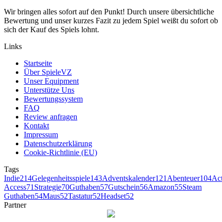
Wir bringen alles sofort auf den Punkt! Durch unsere übersichtliche
Bewertung und unser kurzes Fazit zu jedem Spiel weißt du sofort ob
sich der Kauf des Spiels lohnt.
Links
Startseite
Über SpieleVZ
Unser Equipment
Unterstütze Uns
Bewertungssystem
FAQ
Review anfragen
Kontakt
Impressum
Datenschutzerklärung
Cookie-Richtlinie (EU)
Tags
Indie
214
Gelegenheitsspiele
143
Adventskalender
121
Abenteuer
104
Ac
Access
71
Strategie
70
Guthaben
57
Gutschein
56
Amazon
55
Steam
Guthaben
54
Maus
52
Tastatur
52
Headset
52
Partner