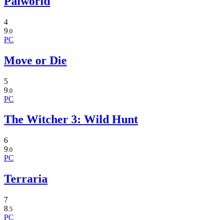
Palworld
4
9
.0
PC
Move or Die
5
9
.0
PC
The Witcher 3: Wild Hunt
6
9
.0
PC
Terraria
7
8
.5
PC