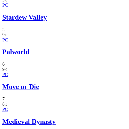
.0
PC
Stardew Valley
5
9
.0
PC
Palworld
6
9
.0
PC
Move or Die
7
8
.5
PC
Medieval Dynasty