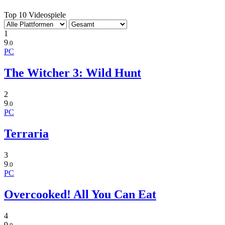
Top 10 Videospiele
1
9
.0
PC
The Witcher 3: Wild Hunt
2
9
.0
PC
Terraria
3
9
.0
PC
Overcooked! All You Can Eat
4
9