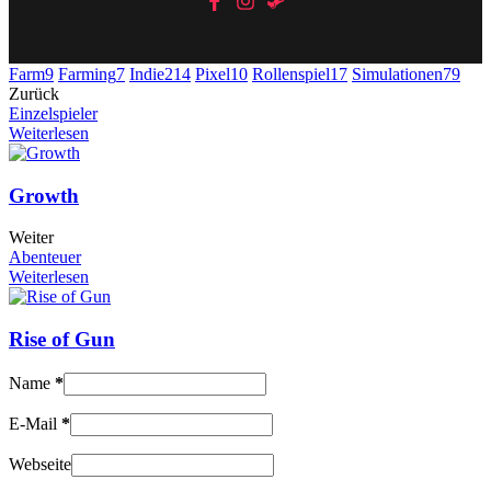
Farm
9
Farming
7
Indie
214
Pixel
10
Rollenspiel
17
Simulationen
79
Zurück
Einzelspieler
Weiterlesen
Growth
Weiter
Abenteuer
Weiterlesen
Rise of Gun
Name
*
E-Mail
*
Webseite