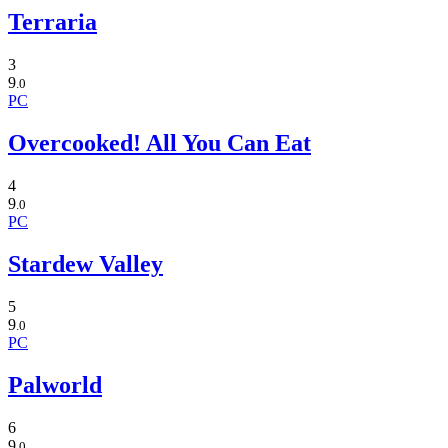
Terraria
3
9
.0
PC
Overcooked! All You Can Eat
4
9
.0
PC
Stardew Valley
5
9
.0
PC
Palworld
6
9
.0