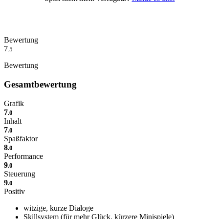
Bewertung
7
.5
Bewertung
Gesamtbewertung
Grafik
7
.0
Inhalt
7
.0
Spaßfaktor
8
.0
Performance
9
.0
Steuerung
9
.0
Positiv
witzige, kurze Dialoge
Skillsystem (für mehr Glück, kürzere Minispiele)