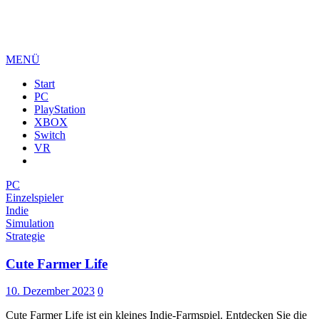
MENÜ
Start
PC
PlayStation
XBOX
Switch
VR
PC
Einzelspieler
Indie
Simulation
Strategie
Cute Farmer Life
10. Dezember 2023
0
Cute Farmer Life ist ein kleines Indie-Farmspiel. Entdecken Sie die