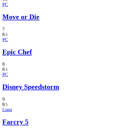
PC
Move or Die
7
8
.5
PC
Epic Chef
8
8
.5
PC
Disney Speedstorm
9
8
.5
Luna
Farcry 5