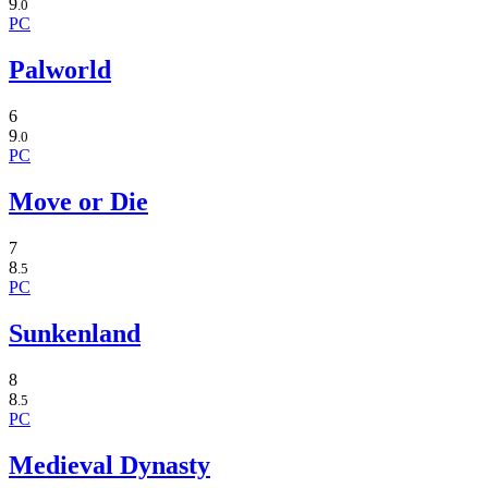
9
.0
PC
Palworld
6
9
.0
PC
Move or Die
7
8
.5
PC
Sunkenland
8
8
.5
PC
Medieval Dynasty