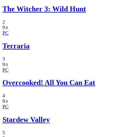
The Witcher 3: Wild Hunt
2
9
.0
PC
Terraria
3
9
.0
PC
Overcooked! All You Can Eat
4
9
.0
PC
Stardew Valley
5