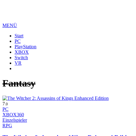
MENÜ
Start
PC
PlayStation
XBOX
Switch
VR
Fantasy
7
.0
PC
XBOX360
Einzelspieler
RPG