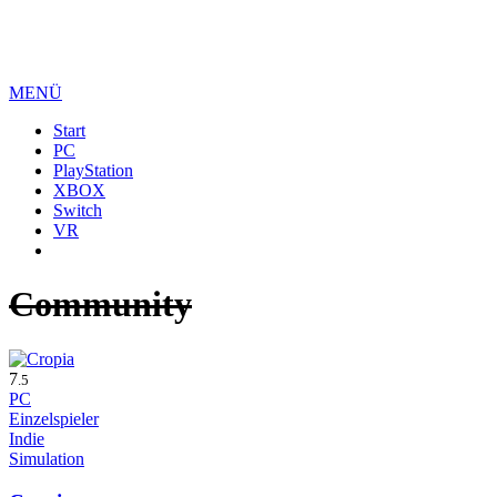
MENÜ
Start
PC
PlayStation
XBOX
Switch
VR
Community
7
.5
PC
Einzelspieler
Indie
Simulation