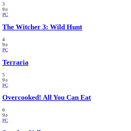
3
9
.0
PC
The Witcher 3: Wild Hunt
4
9
.0
PC
Terraria
5
9
.0
PC
Overcooked! All You Can Eat
6
9
.0
PC