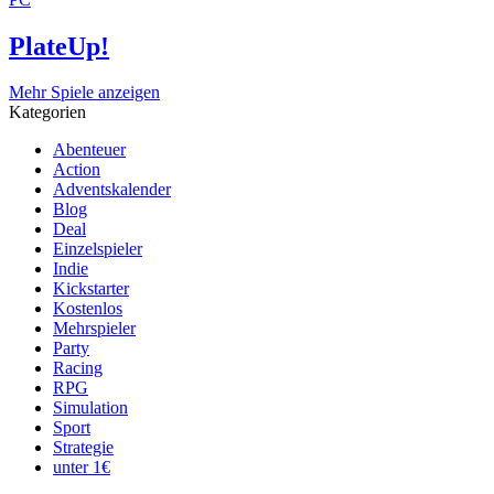
PlateUp!
Mehr Spiele anzeigen
Kategorien
Abenteuer
Action
Adventskalender
Blog
Deal
Einzelspieler
Indie
Kickstarter
Kostenlos
Mehrspieler
Party
Racing
RPG
Simulation
Sport
Strategie
unter 1€