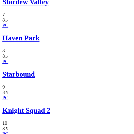
Stardew Valley
7
8
.5
PC
Haven Park
8
8
.5
PC
Starbound
9
8
.5
PC
Knight Squad 2
10
8
.5
PC