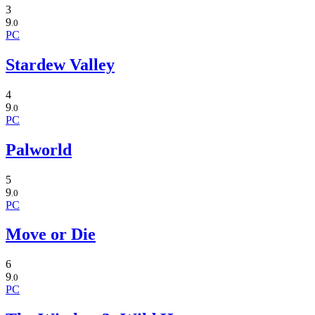
3
9
.0
PC
Stardew Valley
4
9
.0
PC
Palworld
5
9
.0
PC
Move or Die
6
9
.0
PC