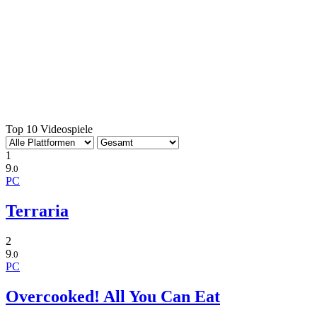
Top 10 Videospiele
1
9
.0
PC
Terraria
2
9
.0
PC
Overcooked! All You Can Eat