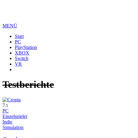
MENÜ
Start
PC
PlayStation
XBOX
Switch
VR
Testberichte
7
.5
PC
Einzelspieler
Indie
Simulation