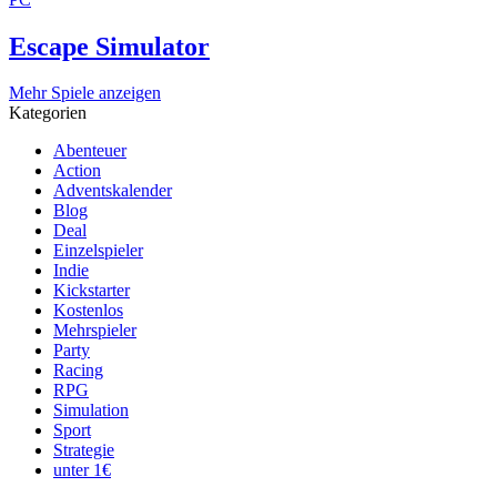
Escape Simulator
Mehr Spiele anzeigen
Kategorien
Abenteuer
Action
Adventskalender
Blog
Deal
Einzelspieler
Indie
Kickstarter
Kostenlos
Mehrspieler
Party
Racing
RPG
Simulation
Sport
Strategie
unter 1€