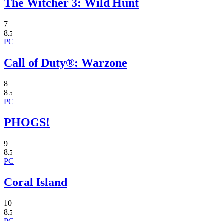
The Witcher 3: Wild Hunt
7
8
.5
PC
Call of Duty®: Warzone
8
8
.5
PC
PHOGS!
9
8
.5
PC
Coral Island
10
8
.5
PC