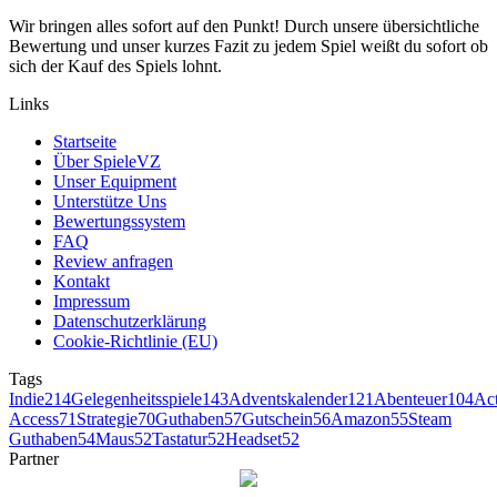
Wir bringen alles sofort auf den Punkt! Durch unsere übersichtliche
Bewertung und unser kurzes Fazit zu jedem Spiel weißt du sofort ob
sich der Kauf des Spiels lohnt.
Links
Startseite
Über SpieleVZ
Unser Equipment
Unterstütze Uns
Bewertungssystem
FAQ
Review anfragen
Kontakt
Impressum
Datenschutzerklärung
Cookie-Richtlinie (EU)
Tags
Indie
214
Gelegenheitsspiele
143
Adventskalender
121
Abenteuer
104
Ac
Access
71
Strategie
70
Guthaben
57
Gutschein
56
Amazon
55
Steam
Guthaben
54
Maus
52
Tastatur
52
Headset
52
Partner