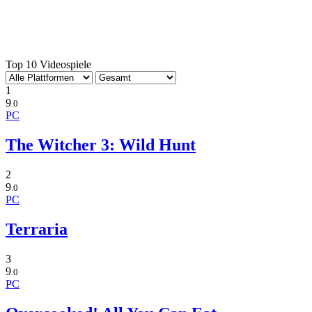
Top 10 Videospiele
1
9
.0
PC
The Witcher 3: Wild Hunt
2
9
.0
PC
Terraria
3
9
.0
PC