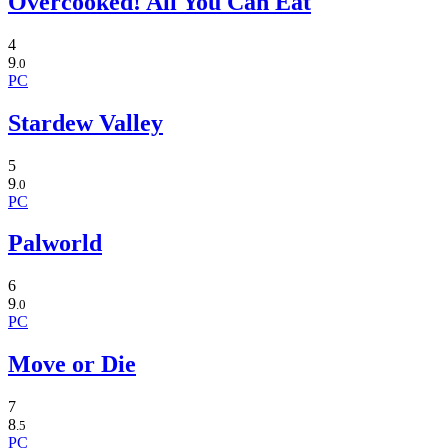
Overcooked! All You Can Eat
4
9
.0
PC
Stardew Valley
5
9
.0
PC
Palworld
6
9
.0
PC
Move or Die
7
8
.5
PC