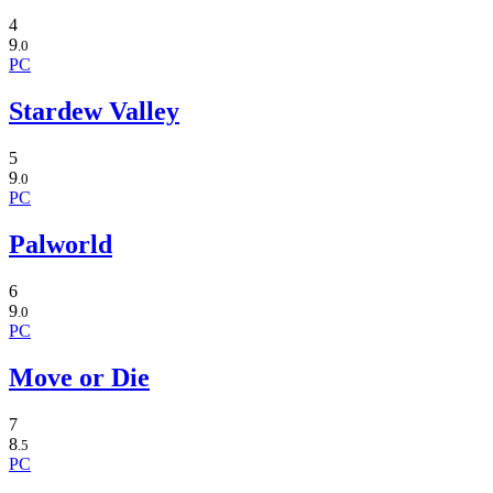
4
9
.0
PC
Stardew Valley
5
9
.0
PC
Palworld
6
9
.0
PC
Move or Die
7
8
.5
PC