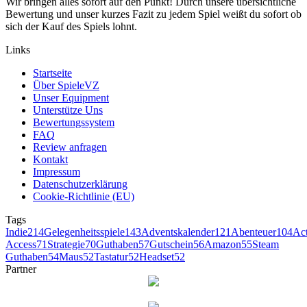
Wir bringen alles sofort auf den Punkt! Durch unsere übersichtliche
Bewertung und unser kurzes Fazit zu jedem Spiel weißt du sofort ob
sich der Kauf des Spiels lohnt.
Links
Startseite
Über SpieleVZ
Unser Equipment
Unterstütze Uns
Bewertungssystem
FAQ
Review anfragen
Kontakt
Impressum
Datenschutzerklärung
Cookie-Richtlinie (EU)
Tags
Indie
214
Gelegenheitsspiele
143
Adventskalender
121
Abenteuer
104
Ac
Access
71
Strategie
70
Guthaben
57
Gutschein
56
Amazon
55
Steam
Guthaben
54
Maus
52
Tastatur
52
Headset
52
Partner