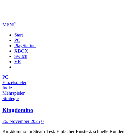
MENÜ
Start
PC
PlayStation
XBOX
Switch
VR
PC
Einzelspieler
Indie
Mehrspieler
Strategie
Kingdomino
26. November 2025
0
Kingdomino im Steam-Test. Einfacher Einstieg, schnelle Runden