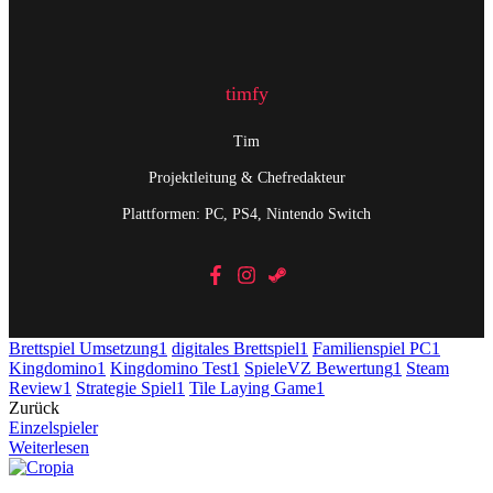
timfy
Tim
Projektleitung & Chefredakteur
Plattformen: PC, PS4, Nintendo Switch
Brettspiel Umsetzung
1
digitales Brettspiel
1
Familienspiel PC
1
Kingdomino
1
Kingdomino Test
1
SpieleVZ Bewertung
1
Steam
Review
1
Strategie Spiel
1
Tile Laying Game
1
Zurück
Einzelspieler
Weiterlesen