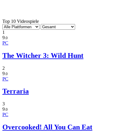
Top 10 Videospiele
1
9
.0
PC
The Witcher 3: Wild Hunt
2
9
.0
PC
Terraria
3
9
.0
PC
Overcooked! All You Can Eat