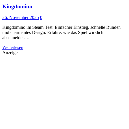
Kingdomino
26. November 2025
0
Kingdomino im Steam-Test. Einfacher Einstieg, schnelle Runden
und charmantes Design. Erfahre, wie das Spiel wirklich
abschneidet….
Weiterlesen
Anzeige