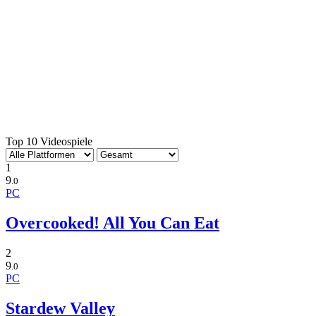
Top 10 Videospiele
1
9
.0
PC
Overcooked! All You Can Eat
2
9
.0
PC
Stardew Valley