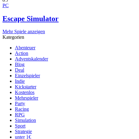
.5
PC
Escape Simulator
Mehr Spiele anzeigen
Kategorien
Abenteuer
Action
Adventskalender
Blog
Deal
Einzelspieler
Indie
Kickstarter
Kostenlos
Mehrspieler
Party
Racing
RPG
Simulation
Sport
Strategie
unter 1€