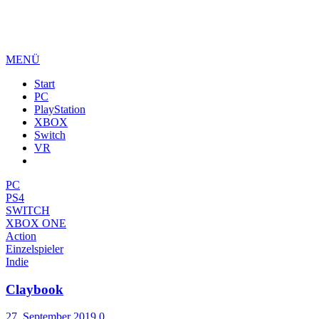
MENÜ
Start
PC
PlayStation
XBOX
Switch
VR
PC
PS4
SWITCH
XBOX ONE
Action
Einzelspieler
Indie
Claybook
27. September 2019
0