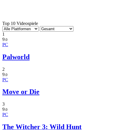
Top 10 Videospiele
1
9
.0
PC
Palworld
2
9
.0
PC
Move or Die
3
9
.0
PC
The Witcher 3: Wild Hunt