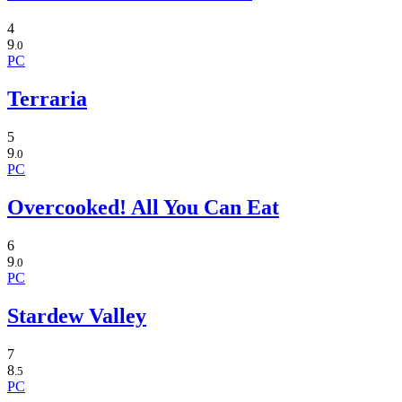
4
9
.0
PC
Terraria
5
9
.0
PC
Overcooked! All You Can Eat
6
9
.0
PC
Stardew Valley
7
8
.5
PC