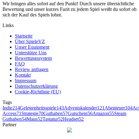
Wir bringen alles sofort auf den Punkt! Durch unsere übersichtliche
Bewertung und unser kurzes Fazit zu jedem Spiel weißt du sofort ob
sich der Kauf des Spiels lohnt.
Links
Startseite
Über SpieleVZ
Unser Equipment
Unterstütze Uns
Bewertungssystem
FAQ
Review anfragen
Kontakt
Impressum
Datenschutzerklärung
Cookie-Richtlinie (EU)
Tags
Indie
214
Gelegenheitsspiele
143
Adventskalender
121
Abenteuer
104
Ac
Access
71
Strategie
70
Guthaben
57
Gutschein
56
Amazon
55
Steam
Guthaben
54
Maus
52
Tastatur
52
Headset
52
Partner