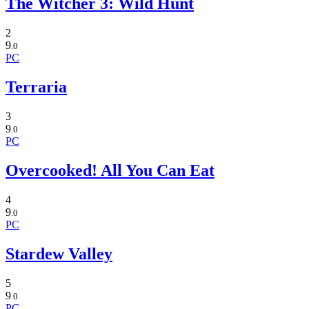
The Witcher 3: Wild Hunt
2
9
.0
PC
Terraria
3
9
.0
PC
Overcooked! All You Can Eat
4
9
.0
PC
Stardew Valley
5
9
.0
PC