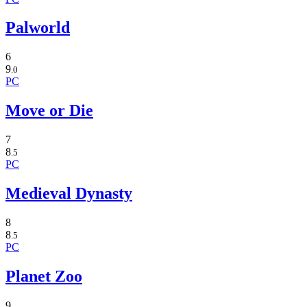
Palworld
6
9
.0
PC
Move or Die
7
8
.5
PC
Medieval Dynasty
8
8
.5
PC
Planet Zoo
9