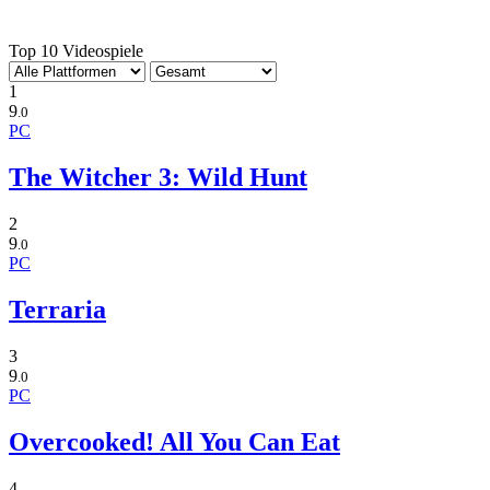
Top 10 Videospiele
1
9
.0
PC
The Witcher 3: Wild Hunt
2
9
.0
PC
Terraria
3
9
.0
PC
Overcooked! All You Can Eat
4