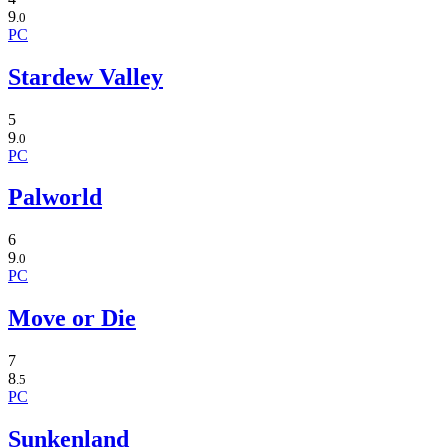
9
.0
PC
Stardew Valley
5
9
.0
PC
Palworld
6
9
.0
PC
Move or Die
7
8
.5
PC
Sunkenland