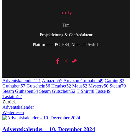
timfy
Tim
Projektleitung & Chefredakteur
Plattformen: PC, PS4, Nintendo Switch
Adventskalender
121
Amazon
55
Amazon Guthaben
49
Gaming
82
Guthaben
57
Gutschein
56
Headset
52
Maus
52
Mystery
50
Steam
79
Steam Guthaben
54
Steam Gutschein
52
T-Shirt
48
Tasse
49
Tastatur
52
Zurück
Adventskalender
Weiterlesen
Adventskalender – 10. Dezember 2024