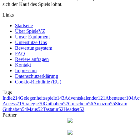
sich der Kauf des Spiels lohnt.
Links
Startseite
Über SpieleVZ
Unser Equipment
Unterstütze Uns
Bewertungssystem
FAQ
Review anfragen
Kontakt
Impressum
Datenschutzerklärung
Cookie-Richtlinie (EU)
Tags
Indie
214
Gelegenheitsspiele
143
Adventskalender
121
Abenteuer
104
Ac
Access
71
Strategie
70
Guthaben
57
Gutschein
56
Amazon
55
Steam
Guthaben
54
Maus
52
Tastatur
52
Headset
52
Partner