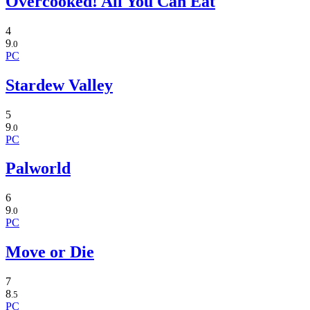
Overcooked! All You Can Eat
4
9
.0
PC
Stardew Valley
5
9
.0
PC
Palworld
6
9
.0
PC
Move or Die
7
8
.5
PC