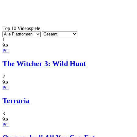
Top 10 Videospiele
1
9
.0
PC
The Witcher 3: Wild Hunt
2
9
.0
PC
Terraria
3
9
.0
PC