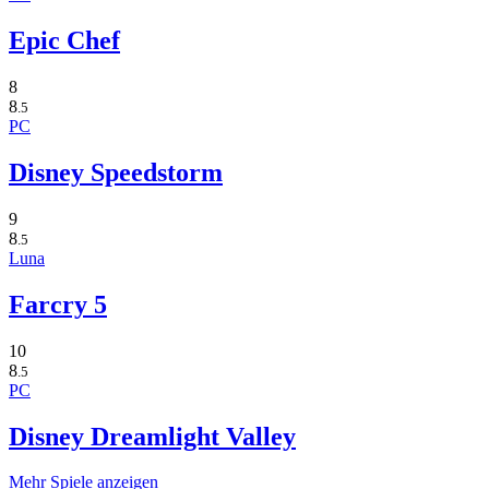
Epic Chef
8
8
.5
PC
Disney Speedstorm
9
8
.5
Luna
Farcry 5
10
8
.5
PC
Disney Dreamlight Valley
Mehr Spiele anzeigen