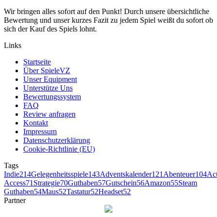
Wir bringen alles sofort auf den Punkt! Durch unsere übersichtliche
Bewertung und unser kurzes Fazit zu jedem Spiel weißt du sofort ob
sich der Kauf des Spiels lohnt.
Links
Startseite
Über SpieleVZ
Unser Equipment
Unterstütze Uns
Bewertungssystem
FAQ
Review anfragen
Kontakt
Impressum
Datenschutzerklärung
Cookie-Richtlinie (EU)
Tags
Indie
214
Gelegenheitsspiele
143
Adventskalender
121
Abenteuer
104
Ac
Access
71
Strategie
70
Guthaben
57
Gutschein
56
Amazon
55
Steam
Guthaben
54
Maus
52
Tastatur
52
Headset
52
Partner