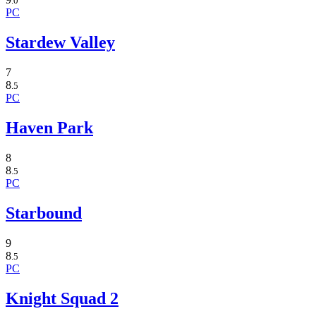
.0
PC
Stardew Valley
7
8
.5
PC
Haven Park
8
8
.5
PC
Starbound
9
8
.5
PC
Knight Squad 2