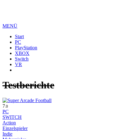
MENÜ
Start
PC
PlayStation
XBOX
Switch
VR
Testberichte
7
.0
PC
SWITCH
Action
Einzelspieler
Indie