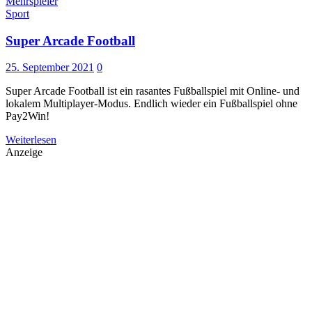
Mehrspieler
Sport
Super Arcade Football
25. September 2021
0
Super Arcade Football ist ein rasantes Fußballspiel mit Online- und
lokalem Multiplayer-Modus. Endlich wieder ein Fußballspiel ohne
Pay2Win!
Weiterlesen
Anzeige