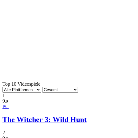
Top 10 Videospiele
1
9
.0
PC
The Witcher 3: Wild Hunt
2