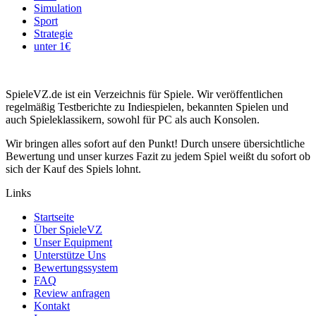
Simulation
Sport
Strategie
unter 1€
SpieleVZ.de ist ein Verzeichnis für Spiele. Wir veröffentlichen
regelmäßig Testberichte zu Indiespielen, bekannten Spielen und
auch Spieleklassikern, sowohl für PC als auch Konsolen.
Wir bringen alles sofort auf den Punkt! Durch unsere übersichtliche
Bewertung und unser kurzes Fazit zu jedem Spiel weißt du sofort ob
sich der Kauf des Spiels lohnt.
Links
Startseite
Über SpieleVZ
Unser Equipment
Unterstütze Uns
Bewertungssystem
FAQ
Review anfragen
Kontakt