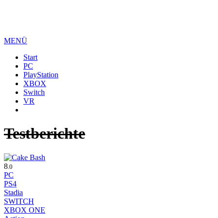
MENÜ
Start
PC
PlayStation
XBOX
Switch
VR
Testberichte
8
.0
PC
PS4
Stadia
SWITCH
XBOX ONE