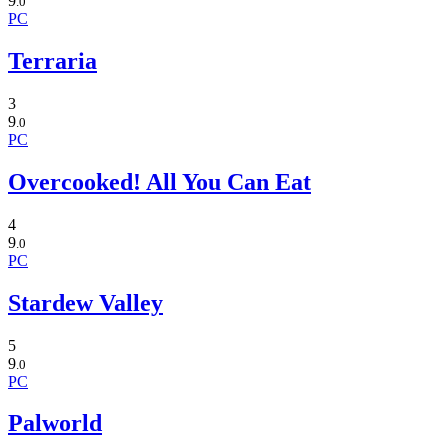
9
.0
PC
Terraria
3
9
.0
PC
Overcooked! All You Can Eat
4
9
.0
PC
Stardew Valley
5
9
.0
PC
Palworld