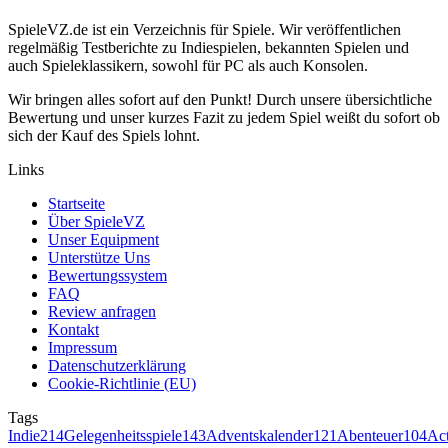
SpieleVZ.de ist ein Verzeichnis für Spiele. Wir veröffentlichen
regelmäßig Testberichte zu Indiespielen, bekannten Spielen und
auch Spieleklassikern, sowohl für PC als auch Konsolen.
Wir bringen alles sofort auf den Punkt! Durch unsere übersichtliche
Bewertung und unser kurzes Fazit zu jedem Spiel weißt du sofort ob
sich der Kauf des Spiels lohnt.
Links
Startseite
Über SpieleVZ
Unser Equipment
Unterstütze Uns
Bewertungssystem
FAQ
Review anfragen
Kontakt
Impressum
Datenschutzerklärung
Cookie-Richtlinie (EU)
Tags
Indie
214
Gelegenheitsspiele
143
Adventskalender
121
Abenteuer
104
Ac