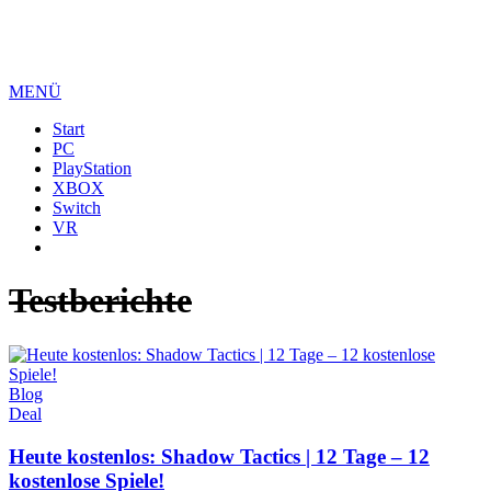
MENÜ
Start
PC
PlayStation
XBOX
Switch
VR
Testberichte
Blog
Deal
Heute kostenlos: Shadow Tactics | 12 Tage – 12
kostenlose Spiele!