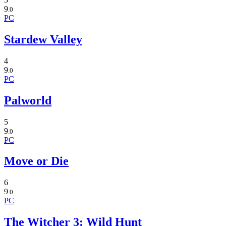
9
.0
PC
Stardew Valley
4
9
.0
PC
Palworld
5
9
.0
PC
Move or Die
6
9
.0
PC
The Witcher 3: Wild Hunt