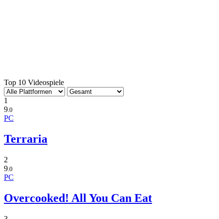
Top 10 Videospiele
1
9
.0
PC
Terraria
2
9
.0
PC
Overcooked! All You Can Eat
3