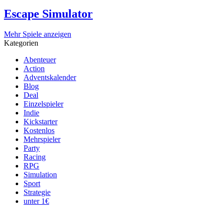
Escape Simulator
Mehr Spiele anzeigen
Kategorien
Abenteuer
Action
Adventskalender
Blog
Deal
Einzelspieler
Indie
Kickstarter
Kostenlos
Mehrspieler
Party
Racing
RPG
Simulation
Sport
Strategie
unter 1€