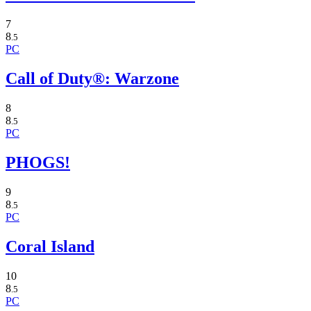
7
8
.5
PC
Call of Duty®: Warzone
8
8
.5
PC
PHOGS!
9
8
.5
PC
Coral Island
10
8
.5
PC