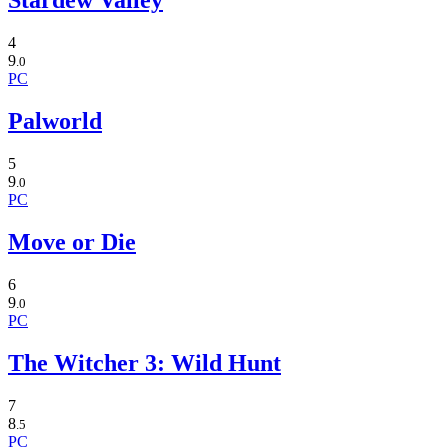
Stardew Valley
4
9
.0
PC
Palworld
5
9
.0
PC
Move or Die
6
9
.0
PC
The Witcher 3: Wild Hunt
7
8
.5
PC