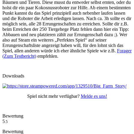
Bäumen und Tieren. Diese musst du entweder selbst ernten, oder du
holst dir ein paar Kokosnussroboter zur Hilfe. Ab einem bestimmten
Punkt kannst du das Spiel prinzipiell auch nebenher laufen lassen
und die Roboter die Arbeit erledigen lassen. Nach ca. 3h sollte es dir
möglich sein, alle 28 Errungenschaften zu erreichen. Sollte dir z.B.
beim Erreichen der 250 Tiergehege Platz fehlen dann hier ein Tipp:
Abbauen und neu platzieren zählt zur Errungenschaft dazu ;). Wer
also auf Steam ein weiteres „Perfektes Spiel“ auf seiner
Errungenschaftsliste angezeigt haben will, für den lohnt sich das
Spiel, allen anderen würde ich eher ähnliche Spiele wie z.B.
Forager
(Zum Testbericht)
empfehlen.
Downloads
Spiel nicht mehr verfügbar?
Melde es uns!
Bewertung
5
.5
Bewertung