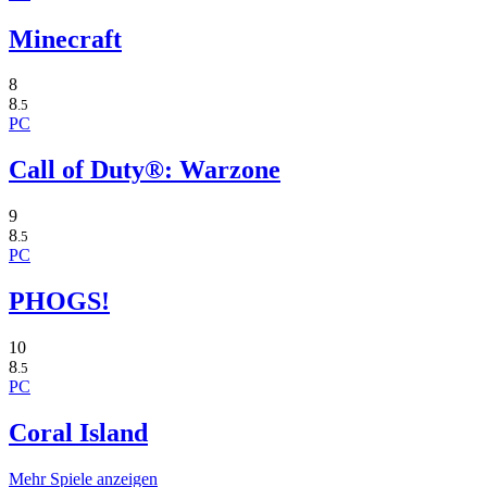
Minecraft
8
8
.5
PC
Call of Duty®: Warzone
9
8
.5
PC
PHOGS!
10
8
.5
PC
Coral Island
Mehr Spiele anzeigen