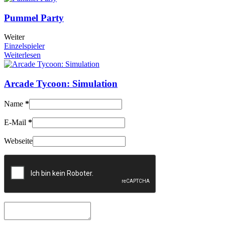
Pummel Party
Weiter
Einzelspieler
Weiterlesen
Arcade Tycoon: Simulation
Name
*
E-Mail
*
Webseite