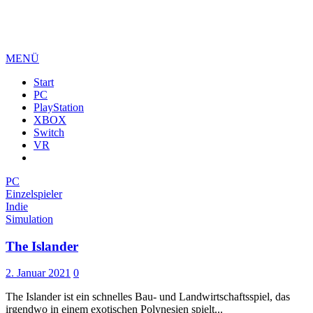
MENÜ
Start
PC
PlayStation
XBOX
Switch
VR
PC
Einzelspieler
Indie
Simulation
The Islander
2. Januar 2021
0
The Islander ist ein schnelles Bau- und Landwirtschaftsspiel, das
irgendwo in einem exotischen Polynesien spielt...