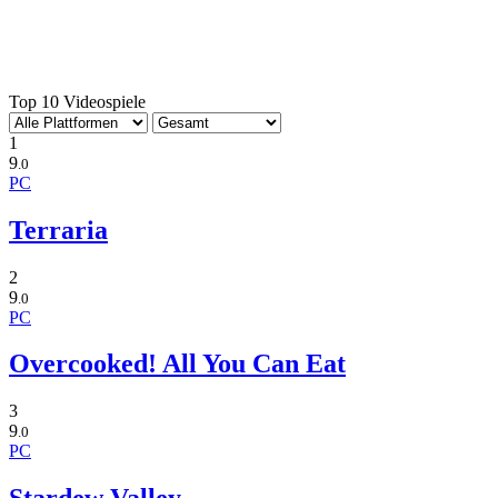
Top 10 Videospiele
1
9
.0
PC
Terraria
2
9
.0
PC
Overcooked! All You Can Eat
3
9
.0
PC