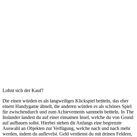
Lohnt sich der Kauf?
Die einen würden es als langweiliges Klickspiel betiteln, das eher
einem Handygame ähnelt, die anderen würden es als schönes Spiel
für zwischendurch und zum Achievements sammeln betiteln. In The
Inslander landest du auf einer einsamen Insel, welche du von Grund
auf aufbauen sollst. Hierbei stehen dir Anfangs eine begrenzte
Auswahl an Objekten zur Verfügung, welche nach und nach mehr
werden, indem du auflevelst. Geld verdienst du mit deinen Feldern,