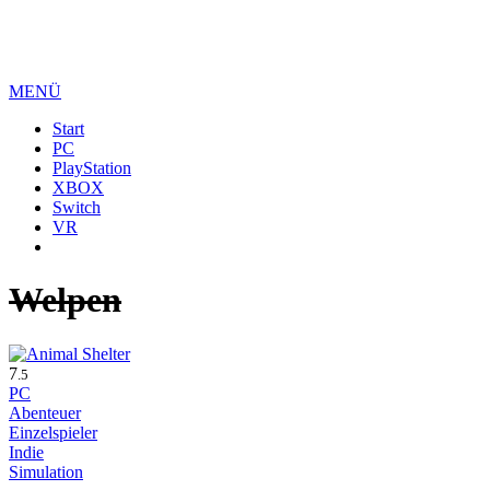
MENÜ
Start
PC
PlayStation
XBOX
Switch
VR
Welpen
7
.5
PC
Abenteuer
Einzelspieler
Indie
Simulation