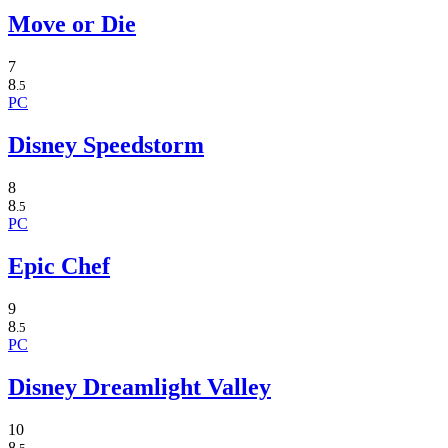
Move or Die
7
8
.5
PC
Disney Speedstorm
8
8
.5
PC
Epic Chef
9
8
.5
PC
Disney Dreamlight Valley
10
8