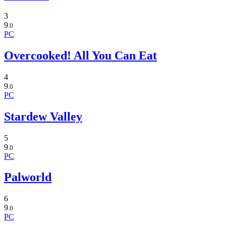
3
9
.0
PC
Overcooked! All You Can Eat
4
9
.0
PC
Stardew Valley
5
9
.0
PC
Palworld
6
9
.0
PC