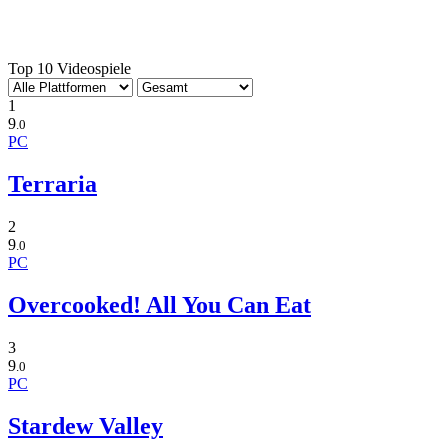
Top 10 Videospiele
1
9
.0
PC
Terraria
2
9
.0
PC
Overcooked! All You Can Eat
3
9
.0
PC
Stardew Valley