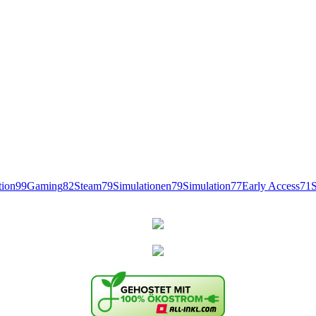
tion
99
Gaming
82
Steam
79
Simulationen
79
Simulation
77
Early Access
71
S