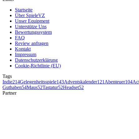
Startseite
Über SpieleVZ
Unser Equipment
Unterstütze Uns
Bewertungssystem
FAQ
Review anfragen
Kontakt
Impressum
Datenschutzerklärung
Cookie-Richtlinie (EU)
Tags
Indie
214
Gelegenheitsspiele
143
Adventskalender
121
Abenteuer
104
Ac
Guthaben
54
Maus
52
Tastatur
52
Headset
52
Partner