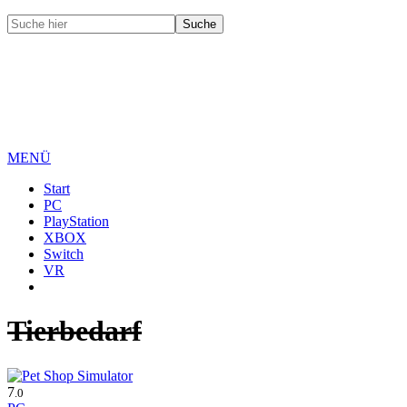
MENÜ
Start
PC
PlayStation
XBOX
Switch
VR
Tierbedarf
7
.0