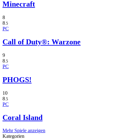
Minecraft
8
8
.5
PC
Call of Duty®: Warzone
9
8
.5
PC
PHOGS!
10
8
.5
PC
Coral Island
Mehr Spiele anzeigen
Kategorien