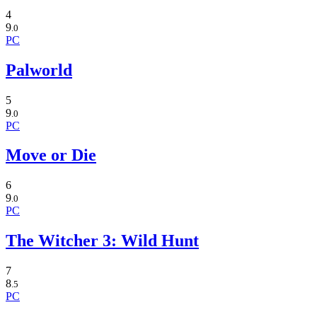
4
9
.0
PC
Palworld
5
9
.0
PC
Move or Die
6
9
.0
PC
The Witcher 3: Wild Hunt
7
8
.5
PC