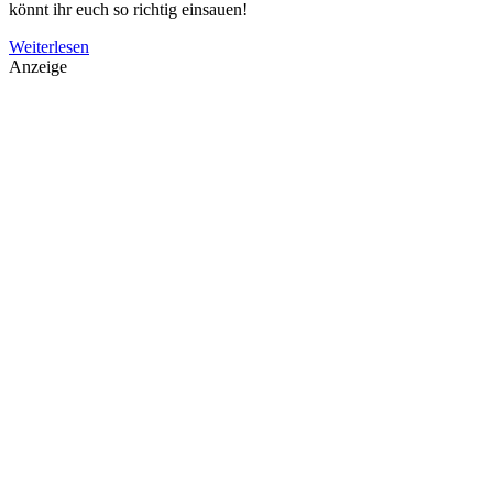
könnt ihr euch so richtig einsauen!
Weiterlesen
Anzeige