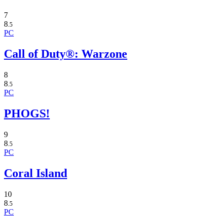
7
8
.5
PC
Call of Duty®: Warzone
8
8
.5
PC
PHOGS!
9
8
.5
PC
Coral Island
10
8
.5
PC