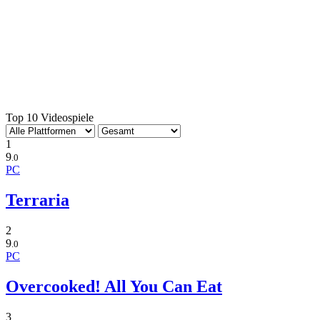
Top 10 Videospiele
1
9
.0
PC
Terraria
2
9
.0
PC
Overcooked! All You Can Eat
3