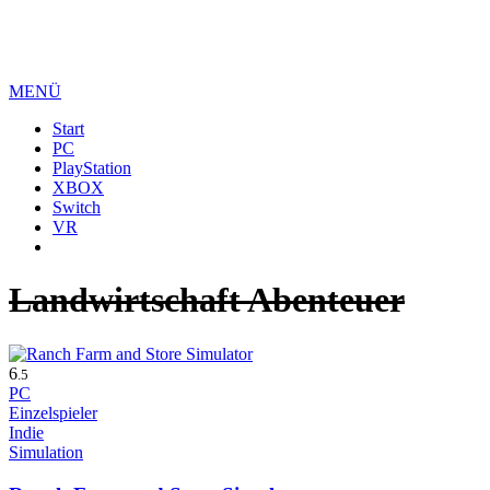
MENÜ
Start
PC
PlayStation
XBOX
Switch
VR
Landwirtschaft Abenteuer
6
.5
PC
Einzelspieler
Indie
Simulation