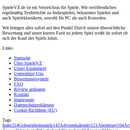
SpieleVZ.de ist ein Verzeichnis für Spiele. Wir veröffentlichen
regelmäßig Testberichte zu Indiespielen, bekannten Spielen und
auch Spieleklassikern, sowohl für PC als auch Konsolen.
Wir bringen alles sofort auf den Punkt! Durch unsere übersichtliche
Bewertung und unser kurzes Fazit zu jedem Spiel weißt du sofort ob
sich der Kauf des Spiels lohnt.
Links
Startseite
Über SpieleVZ
Unser Equipment
Unterstütze Uns
Bewertungssystem
FAQ
Review anfragen
Kontakt
Impressum
Datenschutzerklärung
Cookie-Richtlinie (EU)
Tags
Indie
214
Gelegenheitsspiele
143
Adventskalender
121
Abenteuer
104
Ac