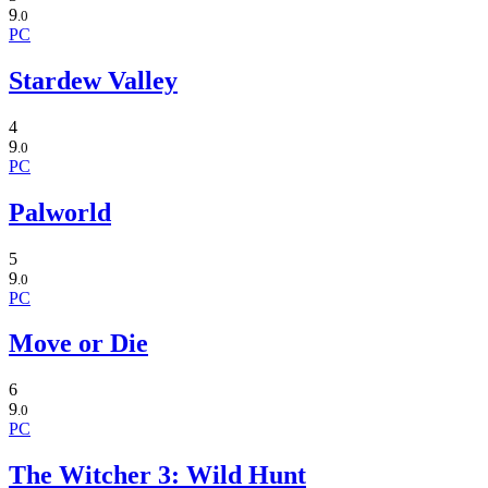
9
.0
PC
Stardew Valley
4
9
.0
PC
Palworld
5
9
.0
PC
Move or Die
6
9
.0
PC
The Witcher 3: Wild Hunt