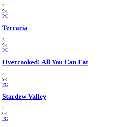
2
9
.0
PC
Terraria
3
9
.0
PC
Overcooked! All You Can Eat
4
9
.0
PC
Stardew Valley
5
9
.0
PC