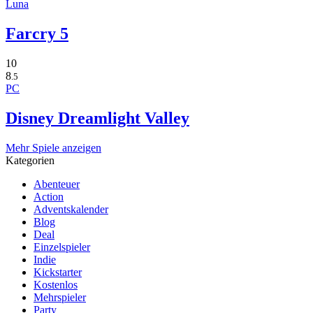
Luna
Farcry 5
10
8
.5
PC
Disney Dreamlight Valley
Mehr Spiele anzeigen
Kategorien
Abenteuer
Action
Adventskalender
Blog
Deal
Einzelspieler
Indie
Kickstarter
Kostenlos
Mehrspieler
Party