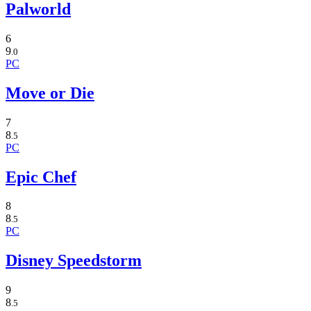
Palworld
6
9
.0
PC
Move or Die
7
8
.5
PC
Epic Chef
8
8
.5
PC
Disney Speedstorm
9
8
.5