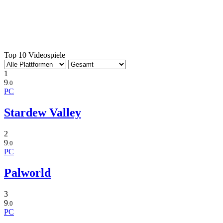
Top 10 Videospiele
1
9
.0
PC
Stardew Valley
2
9
.0
PC
Palworld
3
9
.0
PC