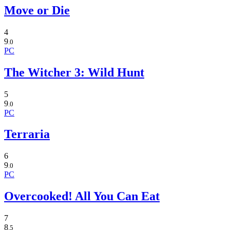
Move or Die
4
9
.0
PC
The Witcher 3: Wild Hunt
5
9
.0
PC
Terraria
6
9
.0
PC
Overcooked! All You Can Eat
7
8
.5