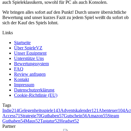
auch Spieleklassikern, sowohl für PC als auch Konsolen.
Wir bringen alles sofort auf den Punkt! Durch unsere übersichtliche
Bewertung und unser kurzes Fazit zu jedem Spiel weißt du sofort ob
sich der Kauf des Spiels lohnt.
Links
Startseite
Über SpieleVZ
Unser Equipment
Unterstütze Uns
Bewertungssystem
FAQ
Review anfragen
Kontakt
Impressum
Datenschutzerklärung
Cookie-Richtlinie (EU)
Tags
Indie
214
Gelegenheitsspiele
143
Adventskalender
121
Abenteuer
104
Ac
Access
71
Strategie
70
Guthaben
57
Gutschein
56
Amazon
55
Steam
Guthaben
54
Maus
52
Tastatur
52
Headset
52
Partner