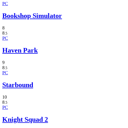
PC
Bookshop Simulator
8
8
.5
PC
Haven Park
9
8
.5
PC
Starbound
10
8
.5
PC
Knight Squad 2