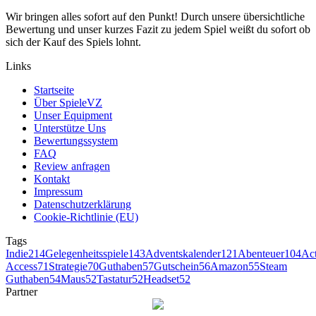
Wir bringen alles sofort auf den Punkt! Durch unsere übersichtliche
Bewertung und unser kurzes Fazit zu jedem Spiel weißt du sofort ob
sich der Kauf des Spiels lohnt.
Links
Startseite
Über SpieleVZ
Unser Equipment
Unterstütze Uns
Bewertungssystem
FAQ
Review anfragen
Kontakt
Impressum
Datenschutzerklärung
Cookie-Richtlinie (EU)
Tags
Indie
214
Gelegenheitsspiele
143
Adventskalender
121
Abenteuer
104
Ac
Access
71
Strategie
70
Guthaben
57
Gutschein
56
Amazon
55
Steam
Guthaben
54
Maus
52
Tastatur
52
Headset
52
Partner