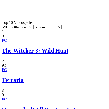
Top 10 Videospiele
1
9
.0
PC
The Witcher 3: Wild Hunt
2
9
.0
PC
Terraria
3
9
.0
PC