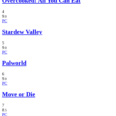
Overcooked! All You Can Eat
4
9
.0
PC
Stardew Valley
5
9
.0
PC
Palworld
6
9
.0
PC
Move or Die
7
8
.5
PC