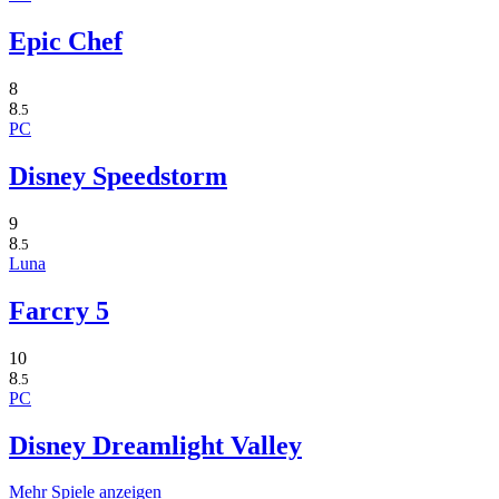
Epic Chef
8
8
.5
PC
Disney Speedstorm
9
8
.5
Luna
Farcry 5
10
8
.5
PC
Disney Dreamlight Valley
Mehr Spiele anzeigen