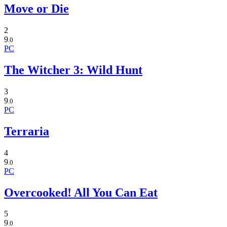
Move or Die
2
9
.0
PC
The Witcher 3: Wild Hunt
3
9
.0
PC
Terraria
4
9
.0
PC
Overcooked! All You Can Eat
5
9
.0