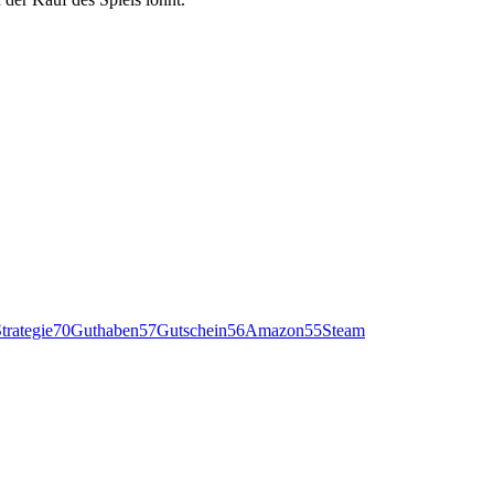
trategie
70
Guthaben
57
Gutschein
56
Amazon
55
Steam