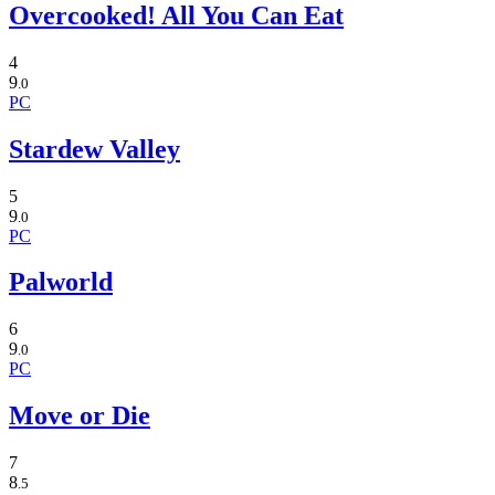
Overcooked! All You Can Eat
4
9
.0
PC
Stardew Valley
5
9
.0
PC
Palworld
6
9
.0
PC
Move or Die
7
8
.5