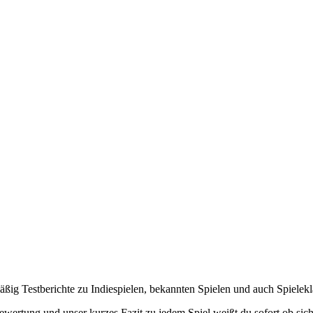
lmäßig Testberichte zu Indiespielen, bekannten Spielen und auch Spielek
ewertung und unser kurzes Fazit zu jedem Spiel weißt du sofort ob sich