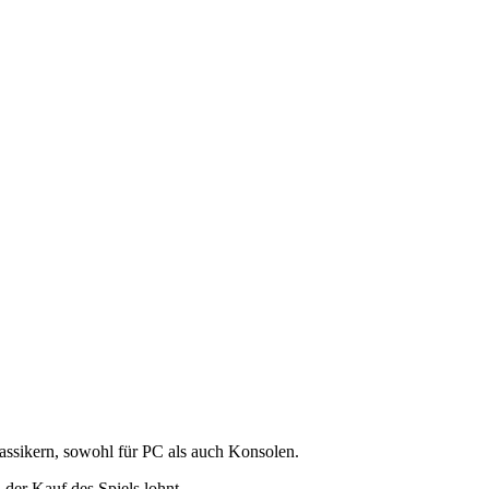
lassikern, sowohl für PC als auch Konsolen.
 der Kauf des Spiels lohnt.