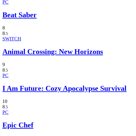
PC
Beat Saber
8
8
.5
SWITCH
Animal Crossing: New Horizons
9
8
.5
PC
I Am Future: Cozy Apocalypse Survival
10
8
.5
PC
Epic Chef