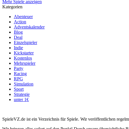
Mehr Spiele anzeigen
Kategorien
Abenteuer
Action
Adventskalender
Blog
Deal
Einzelspieler
Indie
Kickstarter
Kostenlos
Mehrspieler
Party
Racing
RPG
Simulation
Sport
Strategie
unter 1€
SpieleVZ.de ist ein Verzeichnis für Spiele. Wir veröffentlichen rege
Wir bringen alles sofort auf den Punkt! Durch unsere übersichtliche B