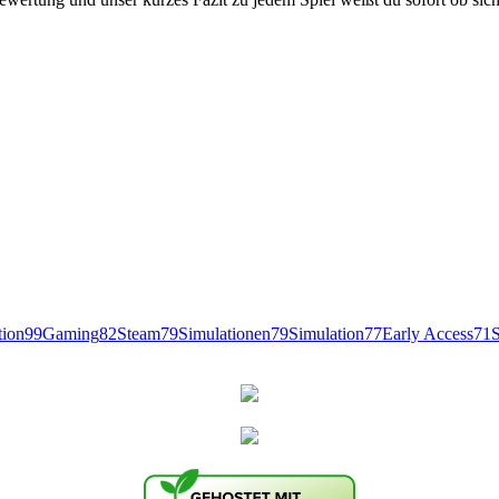
tion
99
Gaming
82
Steam
79
Simulationen
79
Simulation
77
Early Access
71
S