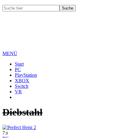
MENÜ
Start
PC
PlayStation
XBOX
Switch
VR
Diebstahl
7
.0