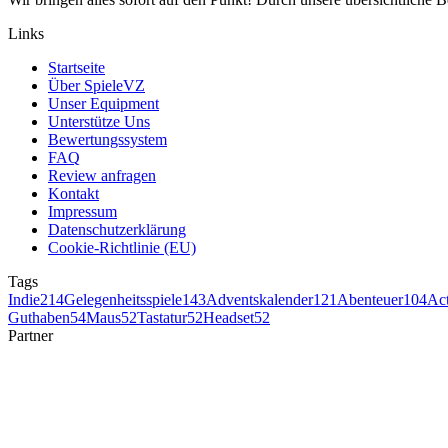
Links
Startseite
Über SpieleVZ
Unser Equipment
Unterstütze Uns
Bewertungssystem
FAQ
Review anfragen
Kontakt
Impressum
Datenschutzerklärung
Cookie-Richtlinie (EU)
Tags
Indie
214
Gelegenheitsspiele
143
Adventskalender
121
Abenteuer
104
Ac
Guthaben
54
Maus
52
Tastatur
52
Headset
52
Partner