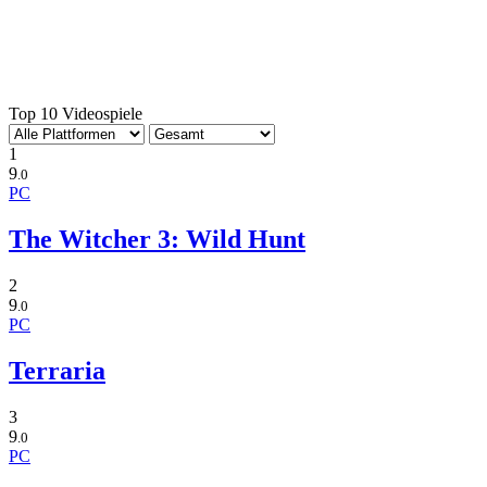
Top 10 Videospiele
1
9
.0
PC
The Witcher 3: Wild Hunt
2
9
.0
PC
Terraria
3
9
.0
PC