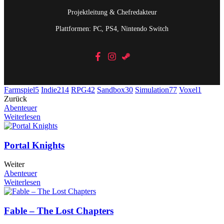
Projektleitung & Chefredakteur
Plattformen: PC, PS4, Nintendo Switch
Farmspiel
5
Indie
214
RPG
42
Sandbox
30
Simulation
77
Voxel
1
Zurück
Abenteuer
Weiterlesen
Portal Knights
Weiter
Abenteuer
Weiterlesen
Fable – The Lost Chapters