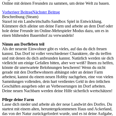
Online mit deinen Freunden zu sammen, um deine Welt zu bauen.
Vorheriger Beitrag
Nächster Beitrag
Beschreibung (Steam)
Staxel ist ein Landwirtschafts-Sandbox Spiel in Entwicklung.
Kümmere dich alleine um deine Farm und arbeite an dem Dorf oder
hole deine Freunde im Online-Mehrspieler Modus dazu, um es in
einen blühenden Bauernhof zu verwandeln!
Nimm am Dorfleben teil
Als der neueste Einwohner gibt es vieles, auf das du dich freuen
kannst. Das Dorf ist voller verschiedener Charaktere, die du treffen
und mit denen du dich anfreunden kannst. Natürlich werden sie dich
vielleicht um einige Gefallen bitten, aber wer weiß? Ihnen zu helfen,
könnte dir unerwartete Belohnungen bescheren! Wenn du nicht
gerade mit den Dorfbewohnern abhängst oder an deiner Farm
arbeitest, kannst du einem neuen Hobby nachgehen, eine von vielen
Sammlungen vollenden, dein hart verdientes Geld in den örtlichen
Geschäften ausgeben oder an Verbesserungen im Dorf arbeiten.
Deine neuen Nachbarn werden deine Hilfe sicherlich wertschätzen!
Pflege deine Farm
Lasse dich nieder und arbeite als der neue Landwirt des Dorfes. Du
startest mit einem alten, heruntergekommenen Haus und Ackerland,
das von der Natur zurückgefordert wurde, und es ist deine Aufgabe,