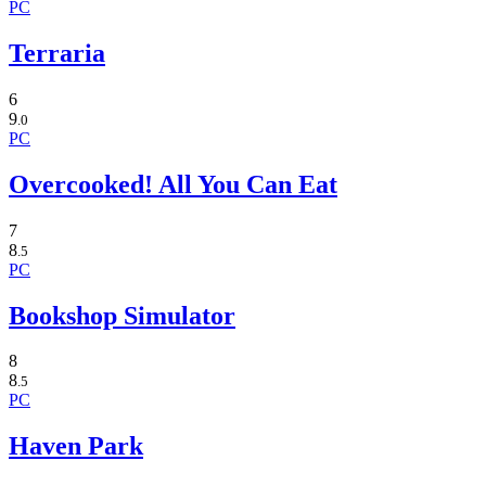
PC
Terraria
6
9
.0
PC
Overcooked! All You Can Eat
7
8
.5
PC
Bookshop Simulator
8
8
.5
PC
Haven Park