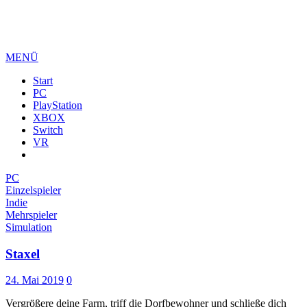
MENÜ
Start
PC
PlayStation
XBOX
Switch
VR
PC
Einzelspieler
Indie
Mehrspieler
Simulation
Staxel
24. Mai 2019
0
Vergrößere deine Farm, triff die Dorfbewohner und schließe dich