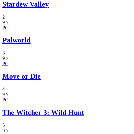
Stardew Valley
2
9
.0
PC
Palworld
3
9
.0
PC
Move or Die
4
9
.0
PC
The Witcher 3: Wild Hunt
5
9
.0