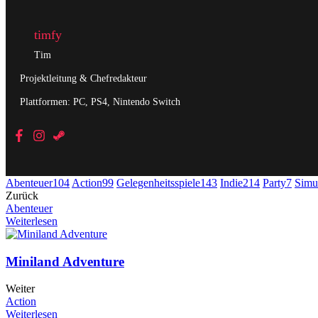
timfy
Tim
Projektleitung & Chefredakteur
Plattformen: PC, PS4, Nintendo Switch
Abenteuer
104
Action
99
Gelegenheitsspiele
143
Indie
214
Party
7
Simu
Zurück
Abenteuer
Weiterlesen
Miniland Adventure
Weiter
Action
Weiterlesen