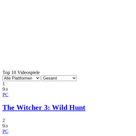
Top 10 Videospiele
1
9
.0
PC
The Witcher 3: Wild Hunt
2
9
.0
PC