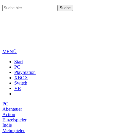
MENÜ
Start
PC
PlayStation
XBOX
Switch
VR
PC
Abenteuer
Action
Einzelspieler
Indie
Mehrspieler