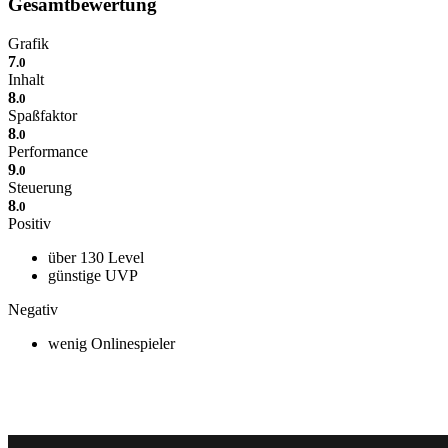
Gesamtbewertung
Grafik
7
.0
Inhalt
8
.0
Spaßfaktor
8
.0
Performance
9
.0
Steuerung
8
.0
Positiv
über 130 Level
günstige UVP
Negativ
wenig Onlinespieler