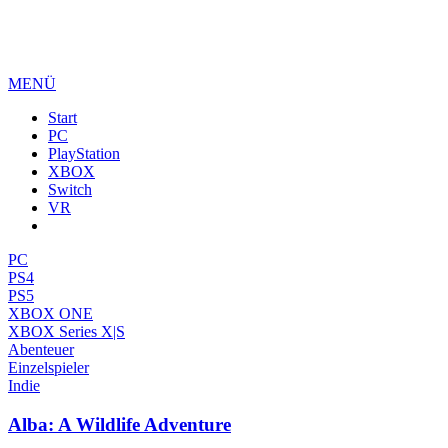
MENÜ
Start
PC
PlayStation
XBOX
Switch
VR
PC
PS4
PS5
XBOX ONE
XBOX Series X|S
Abenteuer
Einzelspieler
Indie
Alba: A Wildlife Adventure