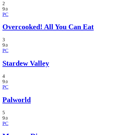
2
9
.0
PC
Overcooked! All You Can Eat
3
9
.0
PC
Stardew Valley
4
9
.0
PC
Palworld
5
9
.0
PC