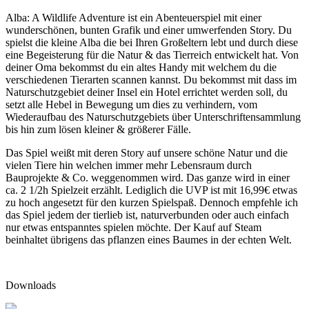
Alba: A Wildlife Adventure ist ein Abenteuerspiel mit einer
wunderschönen, bunten Grafik und einer umwerfenden Story. Du
spielst die kleine Alba die bei Ihren Großeltern lebt und durch diese
eine Begeisterung für die Natur & das Tierreich entwickelt hat. Von
deiner Oma bekommst du ein altes Handy mit welchem du die
verschiedenen Tierarten scannen kannst. Du bekommst mit dass im
Naturschutzgebiet deiner Insel ein Hotel errichtet werden soll, du
setzt alle Hebel in Bewegung um dies zu verhindern, vom
Wiederaufbau des Naturschutzgebiets über Unterschriftensammlung
bis hin zum lösen kleiner & größerer Fälle.
Das Spiel weißt mit deren Story auf unsere schöne Natur und die
vielen Tiere hin welchen immer mehr Lebensraum durch
Bauprojekte & Co. weggenommen wird. Das ganze wird in einer
ca. 2 1/2h Spielzeit erzählt. Lediglich die UVP ist mit 16,99€ etwas
zu hoch angesetzt für den kurzen Spielspaß. Dennoch empfehle ich
das Spiel jedem der tierlieb ist, naturverbunden oder auch einfach
nur etwas entspanntes spielen möchte. Der Kauf auf Steam
beinhaltet übrigens das pflanzen eines Baumes in der echten Welt.
Downloads