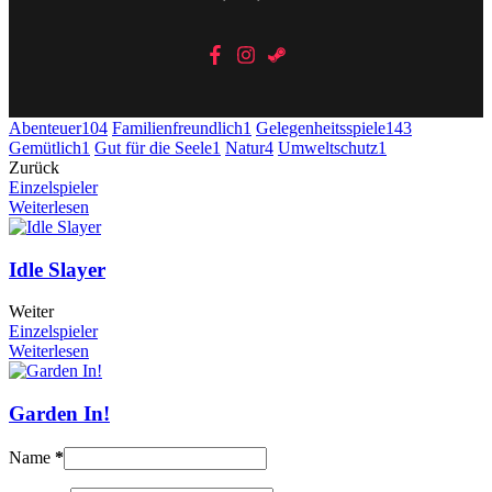
Abenteuer
104
Familienfreundlich
1
Gelegenheitsspiele
143
Gemütlich
1
Gut für die Seele
1
Natur
4
Umweltschutz
1
Zurück
Einzelspieler
Weiterlesen
Idle Slayer
Weiter
Einzelspieler
Weiterlesen
Garden In!
Name
*