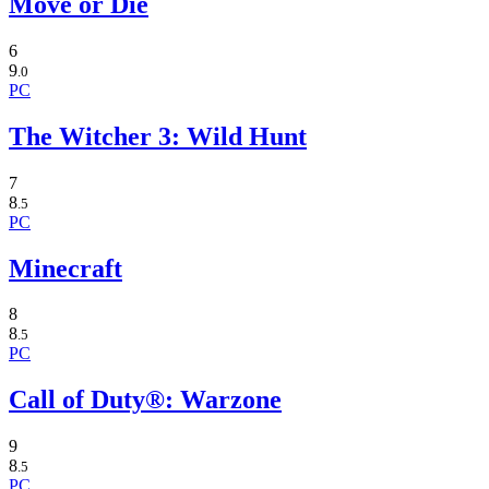
Move or Die
6
9
.0
PC
The Witcher 3: Wild Hunt
7
8
.5
PC
Minecraft
8
8
.5
PC
Call of Duty®: Warzone
9
8
.5
PC