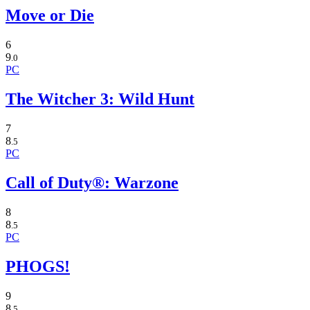
Move or Die
6
9
.0
PC
The Witcher 3: Wild Hunt
7
8
.5
PC
Call of Duty®: Warzone
8
8
.5
PC
PHOGS!
9
8
.5