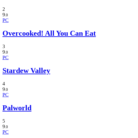
2
9
.0
PC
Overcooked! All You Can Eat
3
9
.0
PC
Stardew Valley
4
9
.0
PC
Palworld
5
9
.0
PC