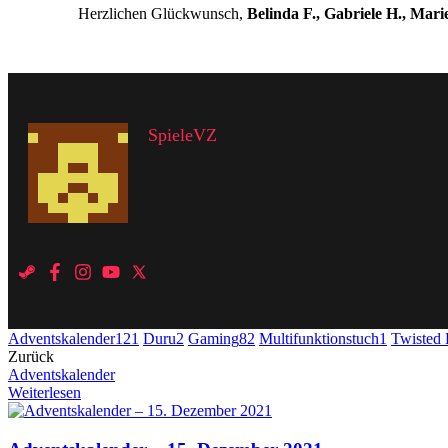
Herzlichen Glückwunsch,
Belinda F., Gabriele H., Mari
SpieleVZ
Adventskalender
121
Duru
2
Gaming
82
Multifunktionstuch
1
Twisted
Zurück
Adventskalender
Weiterlesen