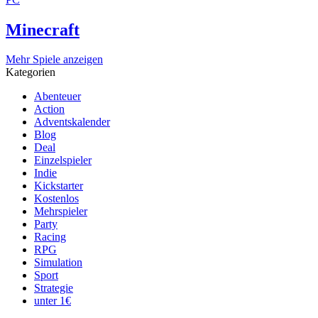
Minecraft
Mehr Spiele anzeigen
Kategorien
Abenteuer
Action
Adventskalender
Blog
Deal
Einzelspieler
Indie
Kickstarter
Kostenlos
Mehrspieler
Party
Racing
RPG
Simulation
Sport
Strategie
unter 1€