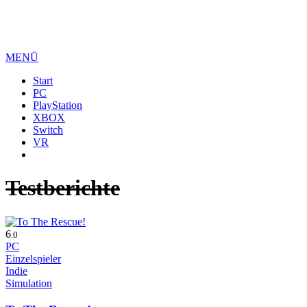
MENÜ
Start
PC
PlayStation
XBOX
Switch
VR
Testberichte
6
.0
PC
Einzelspieler
Indie
Simulation