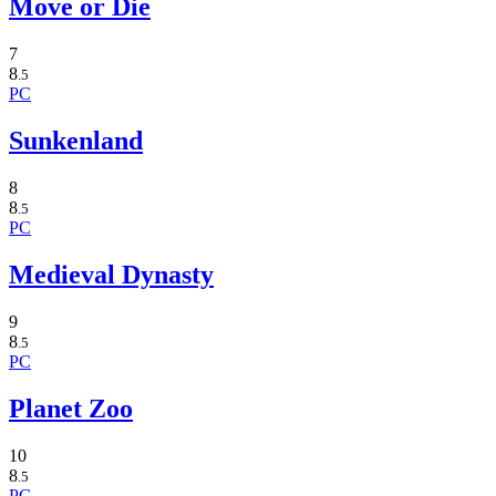
Move or Die
7
8
.5
PC
Sunkenland
8
8
.5
PC
Medieval Dynasty
9
8
.5
PC
Planet Zoo
10
8
.5
PC