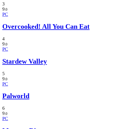
3
9
.0
PC
Overcooked! All You Can Eat
4
9
.0
PC
Stardew Valley
5
9
.0
PC
Palworld
6
9
.0
PC