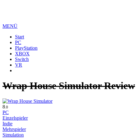
MENÜ
Start
PC
PlayStation
XBOX
Switch
VR
Wrap House Simulator Review
8
.0
PC
Einzelspieler
Indie
Mehrspieler
Simulation