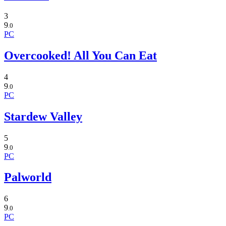
3
9
.0
PC
Overcooked! All You Can Eat
4
9
.0
PC
Stardew Valley
5
9
.0
PC
Palworld
6
9
.0
PC