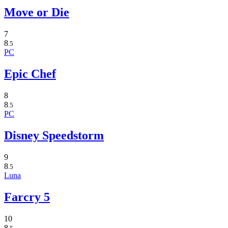
Move or Die
7
8
.5
PC
Epic Chef
8
8
.5
PC
Disney Speedstorm
9
8
.5
Luna
Farcry 5
10
8