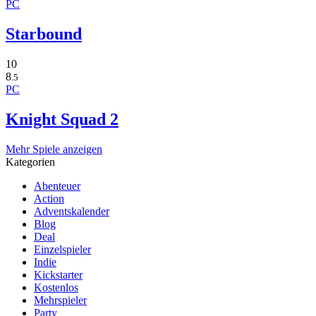
PC
Starbound
10
8
.5
PC
Knight Squad 2
Mehr Spiele anzeigen
Kategorien
Abenteuer
Action
Adventskalender
Blog
Deal
Einzelspieler
Indie
Kickstarter
Kostenlos
Mehrspieler
Party