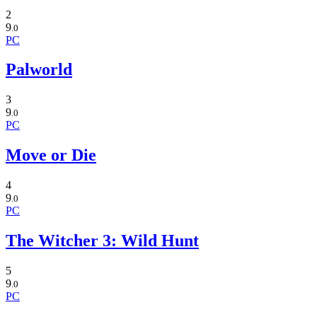
2
9
.0
PC
Palworld
3
9
.0
PC
Move or Die
4
9
.0
PC
The Witcher 3: Wild Hunt
5
9
.0
PC