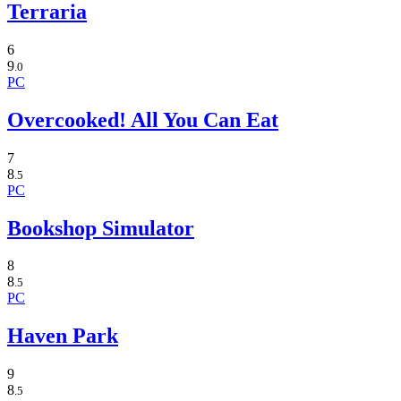
Terraria
6
9
.0
PC
Overcooked! All You Can Eat
7
8
.5
PC
Bookshop Simulator
8
8
.5
PC
Haven Park
9
8
.5