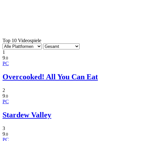
Top 10 Videospiele
1
9
.0
PC
Overcooked! All You Can Eat
2
9
.0
PC
Stardew Valley
3
9
.0
PC