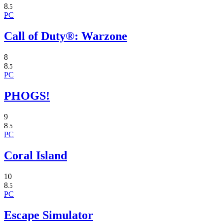
8
.5
PC
Call of Duty®: Warzone
8
8
.5
PC
PHOGS!
9
8
.5
PC
Coral Island
10
8
.5
PC
Escape Simulator