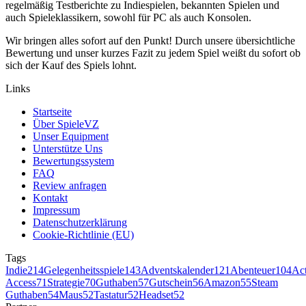
regelmäßig Testberichte zu Indiespielen, bekannten Spielen und
auch Spieleklassikern, sowohl für PC als auch Konsolen.
Wir bringen alles sofort auf den Punkt! Durch unsere übersichtliche
Bewertung und unser kurzes Fazit zu jedem Spiel weißt du sofort ob
sich der Kauf des Spiels lohnt.
Links
Startseite
Über SpieleVZ
Unser Equipment
Unterstütze Uns
Bewertungssystem
FAQ
Review anfragen
Kontakt
Impressum
Datenschutzerklärung
Cookie-Richtlinie (EU)
Tags
Indie
214
Gelegenheitsspiele
143
Adventskalender
121
Abenteuer
104
Ac
Access
71
Strategie
70
Guthaben
57
Gutschein
56
Amazon
55
Steam
Guthaben
54
Maus
52
Tastatur
52
Headset
52