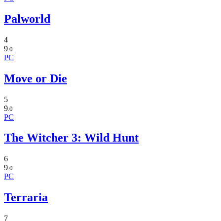
Palworld
4
9
.0
PC
Move or Die
5
9
.0
PC
The Witcher 3: Wild Hunt
6
9
.0
PC
Terraria
7