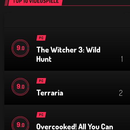
TOP 10 VIDEOSPIELE
PC
9
The Witcher 3: Wild
.0
Hunt
1
PC
9
.0
Terraria
2
PC
9
Overcooked! All You Can
.0