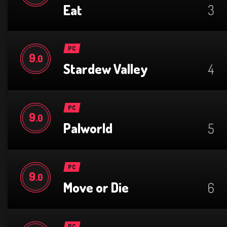
Eat
3
PC
9
.0
Stardew Valley
4
PC
9
.0
Palworld
5
PC
9
.0
Move or Die
6
PC