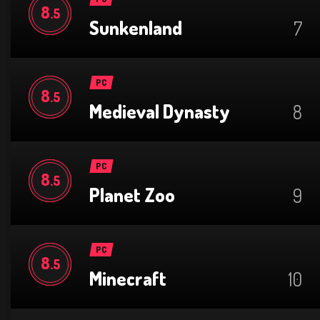
8
.5
Sunkenland
7
PC
8
.5
Medieval Dynasty
8
PC
8
.5
Planet Zoo
9
PC
8
.5
Minecraft
10