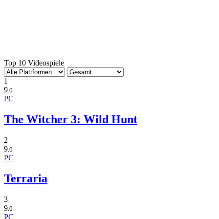
Top 10 Videospiele
1
9
.0
PC
The Witcher 3: Wild Hunt
2
9
.0
PC
Terraria
3
9
.0
PC