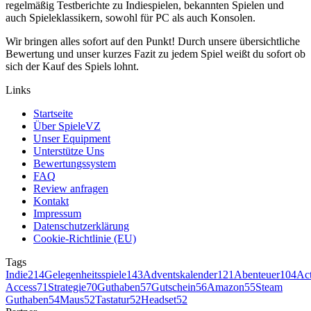
regelmäßig Testberichte zu Indiespielen, bekannten Spielen und
auch Spieleklassikern, sowohl für PC als auch Konsolen.
Wir bringen alles sofort auf den Punkt! Durch unsere übersichtliche
Bewertung und unser kurzes Fazit zu jedem Spiel weißt du sofort ob
sich der Kauf des Spiels lohnt.
Links
Startseite
Über SpieleVZ
Unser Equipment
Unterstütze Uns
Bewertungssystem
FAQ
Review anfragen
Kontakt
Impressum
Datenschutzerklärung
Cookie-Richtlinie (EU)
Tags
Indie
214
Gelegenheitsspiele
143
Adventskalender
121
Abenteuer
104
Ac
Access
71
Strategie
70
Guthaben
57
Gutschein
56
Amazon
55
Steam
Guthaben
54
Maus
52
Tastatur
52
Headset
52