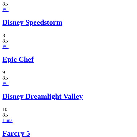
8
.5
PC
Disney Speedstorm
8
8
.5
PC
Epic Chef
9
8
.5
PC
Disney Dreamlight Valley
10
8
.5
Luna
Farcry 5