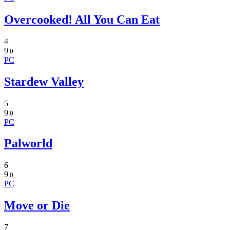
Overcooked! All You Can Eat
4
9
.0
PC
Stardew Valley
5
9
.0
PC
Palworld
6
9
.0
PC
Move or Die
7