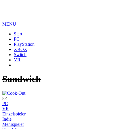
MENÜ
Start
PC
PlayStation
XBOX
Switch
VR
Sandwich
8
.0
PC
VR
Einzelspieler
Indie
Mehrspieler