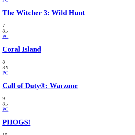
The Witcher 3: Wild Hunt
7
8
.5
PC
Coral Island
8
8
.5
PC
Call of Duty®: Warzone
9
8
.5
PC
PHOGS!
10