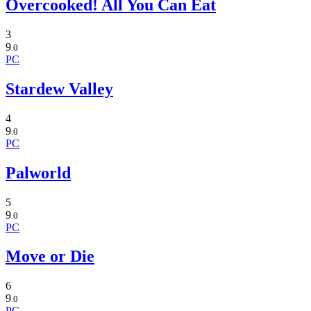
Overcooked! All You Can Eat
3
9
.0
PC
Stardew Valley
4
9
.0
PC
Palworld
5
9
.0
PC
Move or Die
6
9
.0
PC