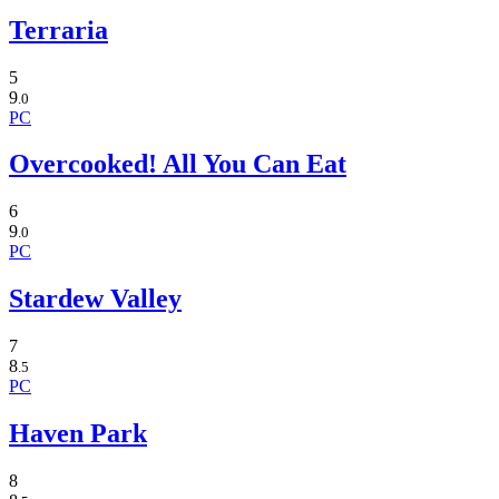
Terraria
5
9
.0
PC
Overcooked! All You Can Eat
6
9
.0
PC
Stardew Valley
7
8
.5
PC
Haven Park
8