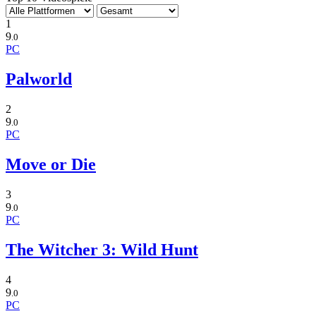
1
9
.0
PC
Palworld
2
9
.0
PC
Move or Die
3
9
.0
PC
The Witcher 3: Wild Hunt
4
9
.0
PC