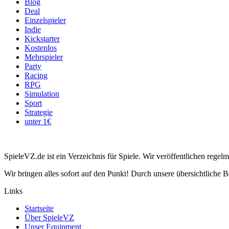
Blog
Deal
Einzelspieler
Indie
Kickstarter
Kostenlos
Mehrspieler
Party
Racing
RPG
Simulation
Sport
Strategie
unter 1€
SpieleVZ.de ist ein Verzeichnis für Spiele. Wir veröffentlichen rege
Wir bringen alles sofort auf den Punkt! Durch unsere übersichtliche B
Links
Startseite
Über SpieleVZ
Unser Equipment