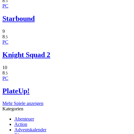
8
.5
PC
Starbound
9
8
.5
PC
Knight Squad 2
10
8
.5
PC
PlateUp!
Mehr Spiele anzeigen
Kategorien
Abenteuer
Action
Adventskalender