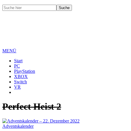
MENÜ
Start
PC
PlayStation
XBOX
Switch
VR
Perfect Heist 2
Adventskalender