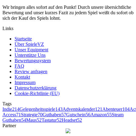
Wir bringen alles sofort auf den Punkt! Durch unsere übersichtliche
Bewertung und unser kurzes Fazit zu jedem Spiel weißt du sofort ob
sich der Kauf des Spiels lohnt.
Links
Startseite
Über SpieleVZ
Unser Equipment
Unterstütze Uns
Bewertungssystem
FAQ
Review anfragen
Kontakt
Impressum
Datenschutzerklärung
Cookie-Richtlinie (EU)
Tags
Indie
214
Gelegenheitsspiele
143
Adventskalender
121
Abenteuer
104
Ac
Access
71
Strategie
70
Guthaben
57
Gutschein
56
Amazon
55
Steam
Guthaben
54
Maus
52
Tastatur
52
Headset
52
Partner