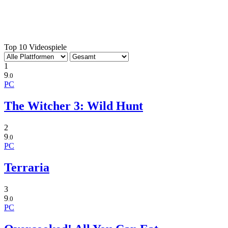
Top 10 Videospiele
1
9
.0
PC
The Witcher 3: Wild Hunt
2
9
.0
PC
Terraria
3
9
.0
PC