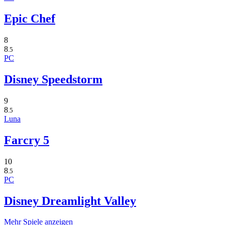
Epic Chef
8
8
.5
PC
Disney Speedstorm
9
8
.5
Luna
Farcry 5
10
8
.5
PC
Disney Dreamlight Valley
Mehr Spiele anzeigen