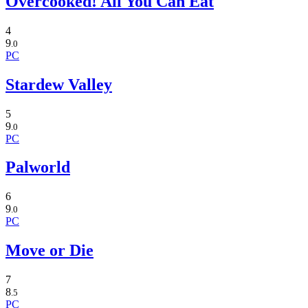
Overcooked! All You Can Eat
4
9
.0
PC
Stardew Valley
5
9
.0
PC
Palworld
6
9
.0
PC
Move or Die
7
8
.5
PC