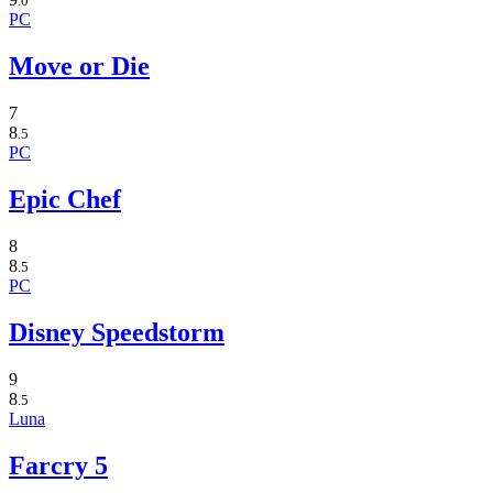
.0
PC
Move or Die
7
8
.5
PC
Epic Chef
8
8
.5
PC
Disney Speedstorm
9
8
.5
Luna
Farcry 5