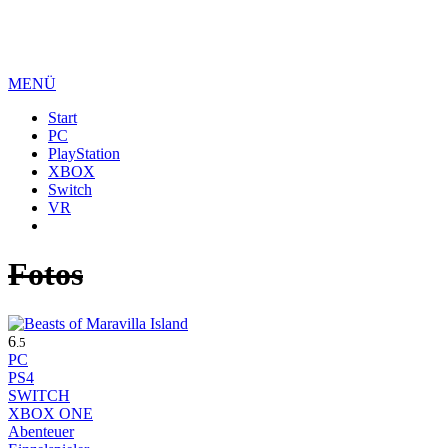
MENÜ
Start
PC
PlayStation
XBOX
Switch
VR
Fotos
6
.5
PC
PS4
SWITCH
XBOX ONE
Abenteuer