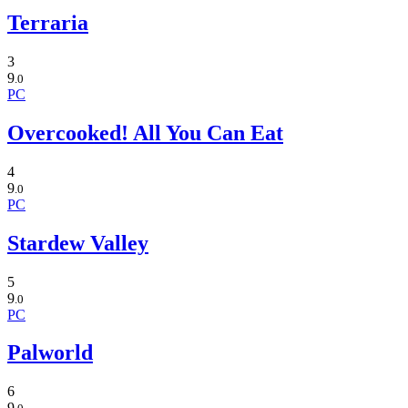
Terraria
3
9
.0
PC
Overcooked! All You Can Eat
4
9
.0
PC
Stardew Valley
5
9
.0
PC
Palworld
6
9