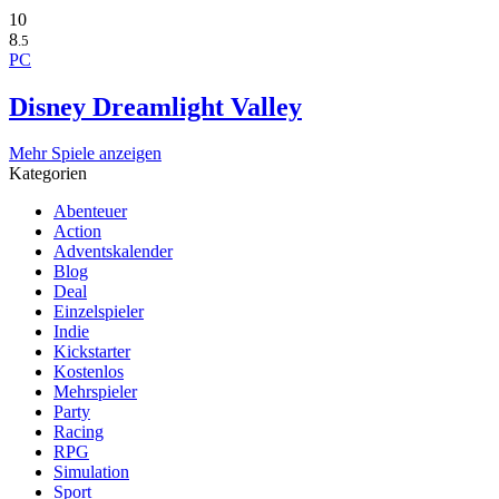
10
8
.5
PC
Disney Dreamlight Valley
Mehr Spiele anzeigen
Kategorien
Abenteuer
Action
Adventskalender
Blog
Deal
Einzelspieler
Indie
Kickstarter
Kostenlos
Mehrspieler
Party
Racing
RPG
Simulation
Sport