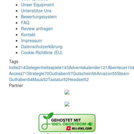
Unser Equipment
Unterstütze Uns
Bewertungssystem
FAQ
Review anfragen
Kontakt
Impressum
Datenschutzerklärung
Cookie-Richtlinie (EU)
Tags
Indie
214
Gelegenheitsspiele
143
Adventskalender
121
Abenteuer
10
Access
71
Strategie
70
Guthaben
57
Gutschein
56
Amazon
55
Steam
Guthaben
54
Maus
52
Tastatur
52
Headset
52
Partner