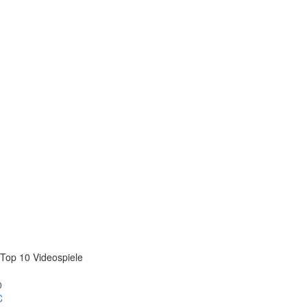
Top 10 Videospiele
0
C