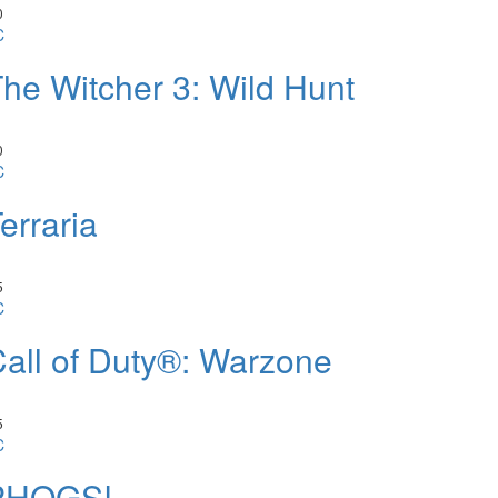
0
C
he Witcher 3: Wild Hunt
0
C
erraria
5
C
all of Duty®: Warzone
5
C
PHOGS!