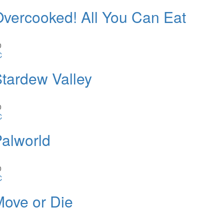
vercooked! All You Can Eat
0
C
tardew Valley
0
C
alworld
0
C
ove or Die