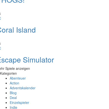
5
C
oral Island
0
5
C
scape Simulator
hr Spiele anzeigen
Kategorien
Abenteuer
Action
Adventskalender
Blog
Deal
Einzelspieler
Indie