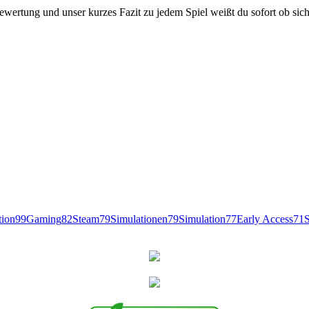
ewertung und unser kurzes Fazit zu jedem Spiel weißt du sofort ob sich
tion
99
Gaming
82
Steam
79
Simulationen
79
Simulation
77
Early Access
71
S