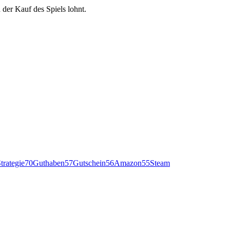
 der Kauf des Spiels lohnt.
trategie
70
Guthaben
57
Gutschein
56
Amazon
55
Steam