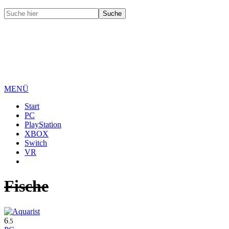
MENÜ
Start
PC
PlayStation
XBOX
Switch
VR
Fische
6
.5