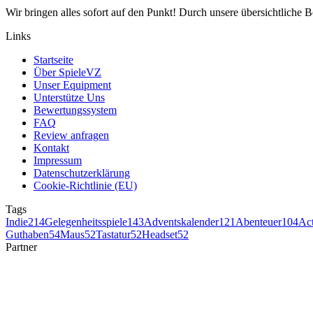
Wir bringen alles sofort auf den Punkt! Durch unsere übersichtliche B
Links
Startseite
Über SpieleVZ
Unser Equipment
Unterstütze Uns
Bewertungssystem
FAQ
Review anfragen
Kontakt
Impressum
Datenschutzerklärung
Cookie-Richtlinie (EU)
Tags
Indie
214
Gelegenheitsspiele
143
Adventskalender
121
Abenteuer
104
Ac
Guthaben
54
Maus
52
Tastatur
52
Headset
52
Partner