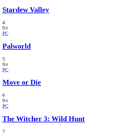
Stardew Valley
4
9
.0
PC
Palworld
5
9
.0
PC
Move or Die
6
9
.0
PC
The Witcher 3: Wild Hunt
7