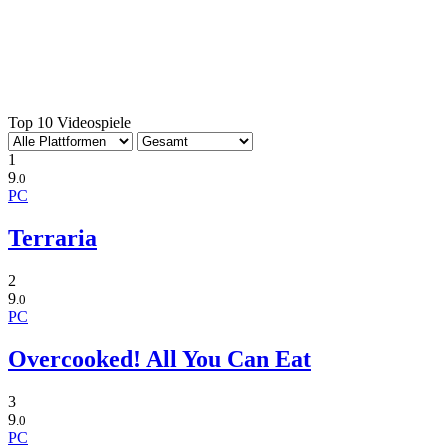
Top 10 Videospiele
1
9
.0
PC
Terraria
2
9
.0
PC
Overcooked! All You Can Eat
3
9
.0
PC