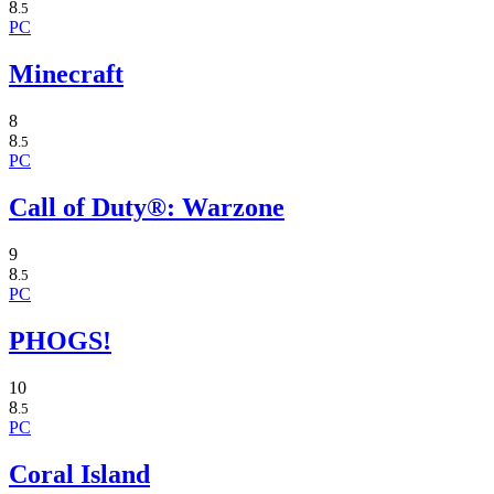
8
.5
PC
Minecraft
8
8
.5
PC
Call of Duty®: Warzone
9
8
.5
PC
PHOGS!
10
8
.5
PC
Coral Island