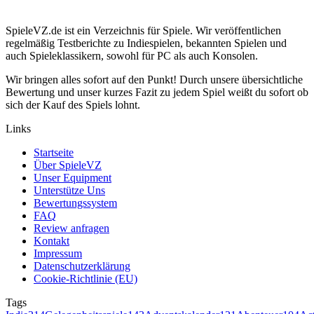
SpieleVZ.de ist ein Verzeichnis für Spiele. Wir veröffentlichen
regelmäßig Testberichte zu Indiespielen, bekannten Spielen und
auch Spieleklassikern, sowohl für PC als auch Konsolen.
Wir bringen alles sofort auf den Punkt! Durch unsere übersichtliche
Bewertung und unser kurzes Fazit zu jedem Spiel weißt du sofort ob
sich der Kauf des Spiels lohnt.
Links
Startseite
Über SpieleVZ
Unser Equipment
Unterstütze Uns
Bewertungssystem
FAQ
Review anfragen
Kontakt
Impressum
Datenschutzerklärung
Cookie-Richtlinie (EU)
Tags