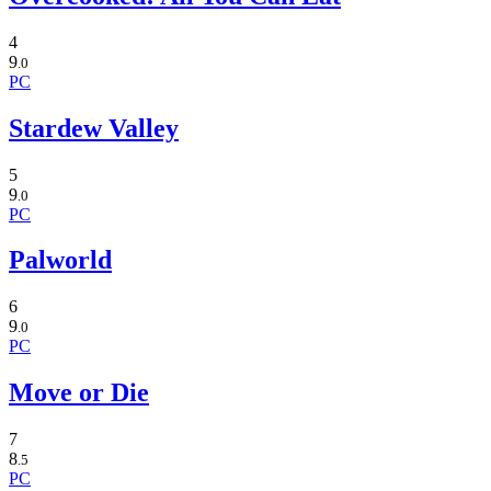
4
9
.0
PC
Stardew Valley
5
9
.0
PC
Palworld
6
9
.0
PC
Move or Die
7
8
.5
PC