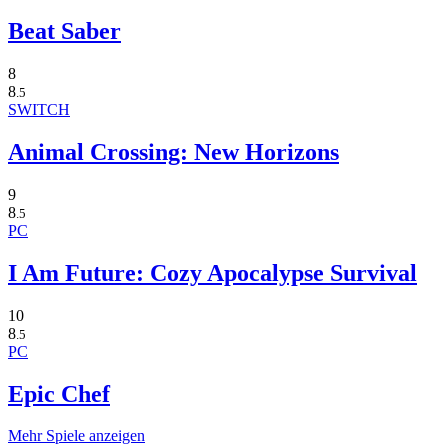
Beat Saber
8
8
.5
SWITCH
Animal Crossing: New Horizons
9
8
.5
PC
I Am Future: Cozy Apocalypse Survival
10
8
.5
PC
Epic Chef
Mehr Spiele anzeigen