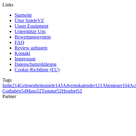
Links
Startseite
Über SpieleVZ
Unser Equipment
Unterstütze Uns
Bewertungssystem
FAQ
Review anfragen
Kontakt
Impressum
Datenschutzerklärung
Cookie-Richtlinie (EU)
Tags
Indie
214
Gelegenheitsspiele
143
Adventskalender
121
Abenteuer
104
Ac
Guthaben
54
Maus
52
Tastatur
52
Headset
52
Partner