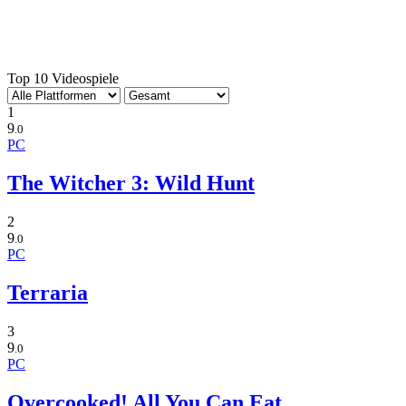
Top 10 Videospiele
1
9
.0
PC
The Witcher 3: Wild Hunt
2
9
.0
PC
Terraria
3
9
.0
PC
Overcooked! All You Can Eat