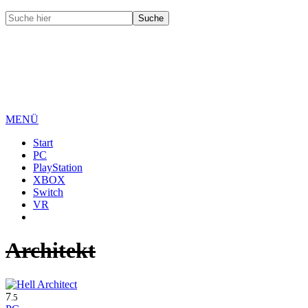
MENÜ
Start
PC
PlayStation
XBOX
Switch
VR
Architekt
7
.5