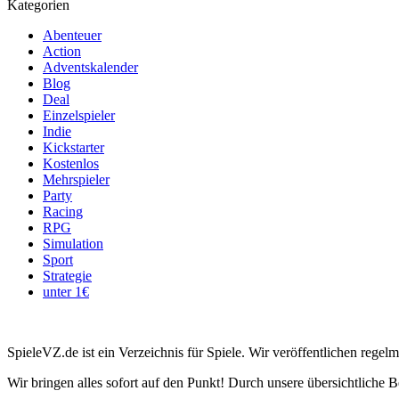
Kategorien
Abenteuer
Action
Adventskalender
Blog
Deal
Einzelspieler
Indie
Kickstarter
Kostenlos
Mehrspieler
Party
Racing
RPG
Simulation
Sport
Strategie
unter 1€
SpieleVZ.de ist ein Verzeichnis für Spiele. Wir veröffentlichen rege
Wir bringen alles sofort auf den Punkt! Durch unsere übersichtliche B