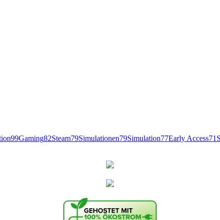
tion
99
Gaming
82
Steam
79
Simulationen
79
Simulation
77
Early Access
71
S